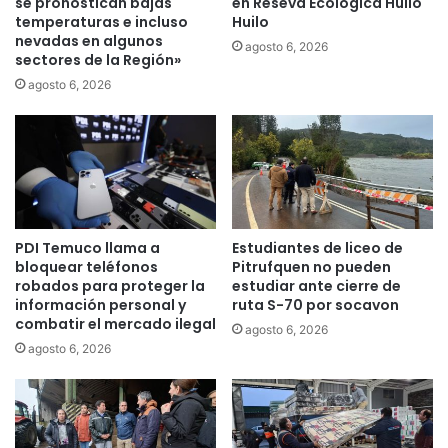
se pronostican bajas
en Reseva Ecologica Huilo
e
temperaturas e incluso
Huilo
nevadas en algunos
o
agosto 6, 2026
sectores de la Región»
n
a
agosto 6, 2026
t
o
d
e
P
e
s
PDI Temuco llama a
Estudiantes de liceo de
c
bloquear teléfonos
Pitrufquen no pueden
a
robados para proteger la
estudiar ante cierre de
I
información personal y
ruta S-70 por socavon
n
combatir el mercado ilegal
agosto 6, 2026
c
agosto 6, 2026
l
u
s
i
v