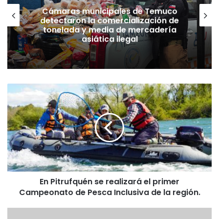
Cámaras municipales de Temuco
detectaron la comercialización de
tonelada y media de mercadería
asiática ilegal
E
n
P
i
t
r
u
f
q
En Pitrufquén se realizará el primer
u
Campeonato de Pesca Inclusiva de la región.
é
n
s
E