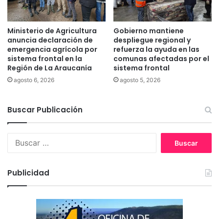
a
d
e
Ministerio de Agricultura
Gobierno mantiene
l
anuncia declaración de
despliegue regional y
a
emergencia agrícola por
refuerza la ayuda en las
r
sistema frontal en la
comunas afectadas por el
Región de La Araucanía
sistema frontal
e
g
agosto 6, 2026
agosto 5, 2026
i
ó
Buscar Publicación
n
.
B
u
s
c
Publicidad
a
r
: