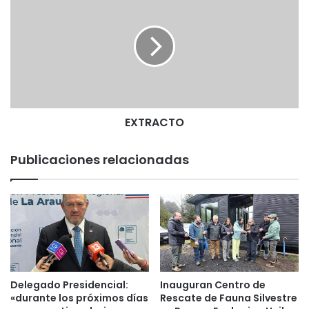
e
X
r
T
e
R
a
A
l
C
i
T
z
O
a
r
EXTRACTO
á
e
Publicaciones relacionadas
l
p
r
i
m
e
r
C
a
Delegado Presidencial:
Inauguran Centro de
m
«durante los próximos días
Rescate de Fauna Silvestre
p