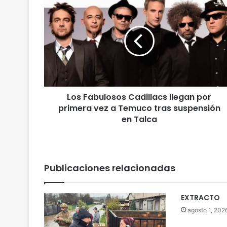
L
o
s
F
a
b
u
l
o
Los Fabulosos Cadillacs llegan por
s
primera vez a Temuco tras suspensión
o
s
en Talca
C
a
d
i
Publicaciones relacionadas
l
l
a
EXTRACTO
c
agosto 1, 202
s
l