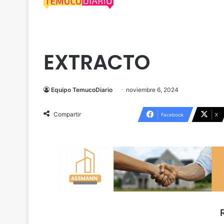
Extractos Legales
Malleco
Traiguén
EXTRACTO
Equipo TemucoDiario
noviembre 6, 2024
Compartir
Facebook
X