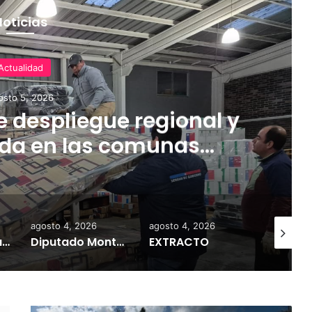
Noticias
Actualidad
osto 5, 2026
 despliegue regional y
uda en las comunas
el sistema frontal
agosto 4, 2026
agosto 4, 2026
agosto 7,
Diputado Tomás Kast pide declarar emergencia agrícola en La Araucanía por daños del sistema frontal
Diputado Montalva insiste al Gobierno en declarar emergencia agrícola en La Araucanía: “Necesitamos que esto sea ya”
EXTRACTO