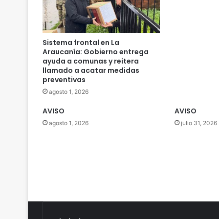
l
e
g
a
Sistema frontal en La
n
Araucanía: Gobierno entrega
p
ayuda a comunas y reitera
o
llamado a acatar medidas
preventivas
r
p
agosto 1, 2026
r
i
AVISO
AVISO
m
agosto 1, 2026
julio 31, 2026
e
r
a
v
e
z
a
T
e