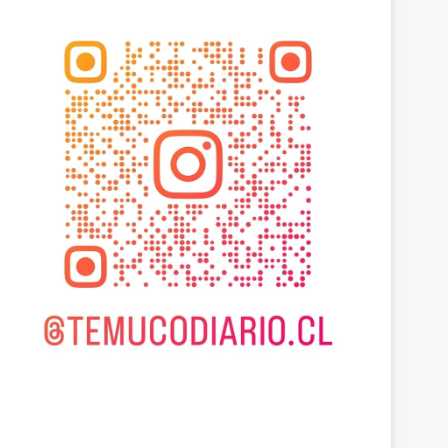
Actualidad
agosto 4, 2026
Diputado Tomás Kast p
emergencia agrícola en L
daños del sistema 
 2026
agosto 5, 2026
agosto 4, 2026
Heladas: reactivan campaña por riesgo de congelamiento de medidores de agua
Gobierno mantiene despliegue regional y refuerza la ayuda en las comunas afectadas por el sistema frontal
Diputado Tomás Kast pide declarar emergencia agrícola en La Araucanía por daños del sistema frontal