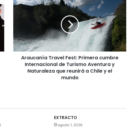
A
r
a
u
c
a
n
í
a
Araucanía Travel Fest: Primera cumbre
T
Internacional de Turismo Aventura y
r
a
Naturaleza que reunirá a Chile y el
v
mundo
e
l
F
e
s
t
EXTRACTO
:
6
agosto 1, 2026
P
r