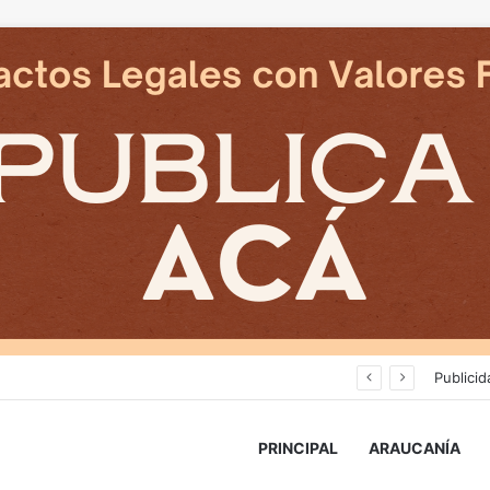
Deportes Temuco termina relación contractual con Arturo Sanhueza tras derrota ante Copiapó
Publicid
PRINCIPAL
ARAUCANÍA