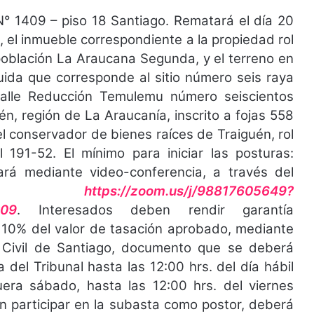
N° 1409 – piso 18 Santiago. Rematará el día 20
 el inmueble correspondiente a la propiedad rol
población La Araucana Segunda, y el terreno en
uida que corresponde al sitio número seis raya
alle Reducción Temulemu número seiscientos
n, región de La Araucanía, inscrito a fojas 558
l conservador de bienes raíces de Traiguén, rol
 191-52. El mínimo para iniciar las posturas:
ará mediante video-conferencia, a través del
ink:
https://zoom.us/j/98817605649?
t09
. Interesados deben rendir garantía
al 10% del valor de tasación aprobado, mediante
 Civil de Santiago, documento que se deberá
 del Tribunal hasta las 12:00 hrs. del día hábil
fuera sábado, hasta las 12:00 hrs. del viernes
en participar en la subasta como postor, deberá