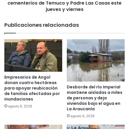
r
cementerios de Temuco y Padre Las Casas este
p
e
e
jueves y viernes
g
r
i
s
Publicaciones relacionadas
ó
o
n
n
e
a
s
s
t
v
á
i
n
s
d
i
e
t
Empresarios de Angol
s
a
donan cuatro hectáreas
o
Desborde del río Imperial
r
para apoyar reubicación
mantiene aisladas a miles
c
á
de familias afectadas por
de personas y deja
u
inundaciones
n
viviendas bajo el agua en
p
l
agosto 6, 2026
La Araucanía
a
o
agosto 6, 2026
d
s
a
c
s