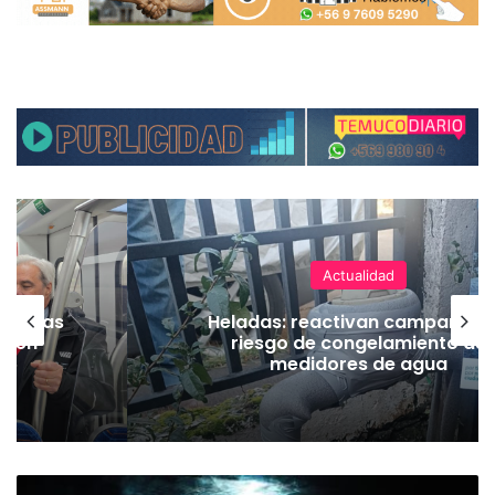
Actualidad
as vías
Heladas: reactivan campaña p
Tren
riesgo de congelamiento de
medidores de agua
M