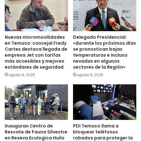
e
,
m
s
e
e
n
g
t
ú
e
Nuevas micromovilidades
Delegado Presidencial:
n
r
en Temuco: concejal Fredy
«durante los próximos días
c
i
Cartes destaca llegada de
se pronostican bajas
i
o
empresa Jet con tarifas
temperaturas e incluso
f
s
más accesibles y mejores
nevadas en algunos
r
estándares de seguridad
sectores de la Región»
d
a
e
agosto 6, 2026
agosto 6, 2026
s
T
d
e
e
m
l
u
I
c
N
o
E
y
Inauguran Centro de
PDI Temuco llama a
P
Rescate de Fauna Silvestre
bloquear teléfonos
a
en Reseva Ecologica Huilo
robados para proteger la
d