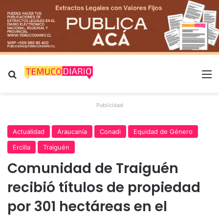
Buscar por
M
Publicidad
Actualidad
Araucanía
Conadi
Equidad de Género
Ercilla
Traiguén
Comunidad de Traiguén
recibió títulos de propiedad
por 301 hectáreas en el