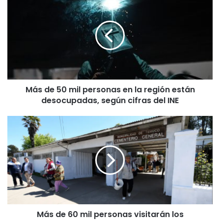
á
s
d
e
5
0
m
i
Más de 50 mil personas en la región están
l
desocupadas, según cifras del INE
p
e
r
M
s
á
o
s
n
d
a
e
s
6
e
0
n
m
l
i
a
Más de 60 mil personas visitarán los
l