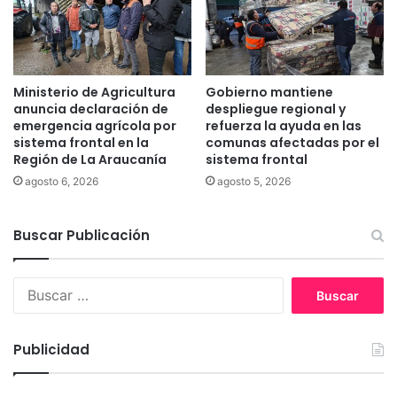
a
q
e
u
n
e
u
a
n
p
Ministerio de Agricultura
Gobierno mantiene
1
o
anuncia declaración de
despliegue regional y
5
d
emergencia agrícola por
refuerza la ayuda en las
%
e
sistema frontal en la
comunas afectadas por el
s
Región de La Araucanía
sistema frontal
r
u
a
agosto 6, 2026
agosto 5, 2026
r
d
e
o
c
Buscar Publicación
s
a
p
u
e
B
d
r
u
a
n
s
c
o
c
i
c
Publicidad
a
ó
t
r
n
e