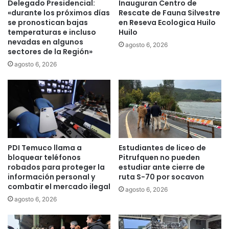
Delegado Presidencial:
Inauguran Centro de
i
o
«durante los próximos días
Rescate de Fauna Silvestre
s
c
se pronostican bajas
en Reseva Ecologica Huilo
t
e
temperaturas e incluso
Huilo
a
nevadas en algunos
n
agosto 6, 2026
sectores de la Región»
p
m
a
e
agosto 6, 2026
r
s
a
a
e
s
l
y
2
s
0
e
2
p
PDI Temuco llama a
Estudiantes de liceo de
4
e
bloquear teléfonos
Pitrufquen no pueden
y
r
robados para proteger la
estudiar ante cierre de
a
m
información personal y
ruta S-70 por socavon
u
i
combatir el mercado ilegal
agosto 6, 2026
m
t
agosto 6, 2026
e
i
n
r
t
á