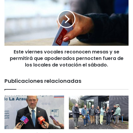
l
s
d
t
e
e
l
v
a
i
T
e
G
r
R
n
c
Este viernes vocales reconocen mesas y se
e
u
permitirá que apoderados pernocten fuera de
s
m
v
los locales de votación el sábado.
p
o
l
c
Publicaciones relacionadas
e
a
m
l
e
e
t
s
a
r
p
e
r
c
e
o
v
n