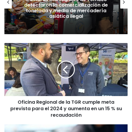
detectaron la comercialización de
tonelada y media de mercadería
asiática ilegal
O
f
i
c
i
n
a
R
e
Oficina Regional de la TGR cumple meta
g
prevista para el 2024 y aumenta en un 15 % su
i
o
recaudación
n
a
E