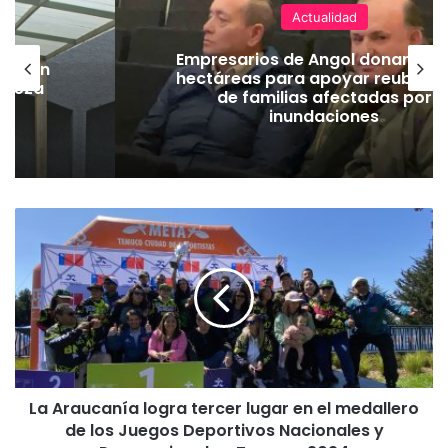
Actualidad
Empresarios de Angol donan cua
lación
hectáreas para apoyar reubicac
hueza
de familias afectadas por
pó
inundaciones
L
a
A
r
a
u
c
a
n
La Araucanía logra tercer lugar en el medallero
í
de los Juegos Deportivos Nacionales y
a