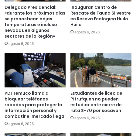
d
Delegado Presidencial:
Inauguran Centro de
a
«durante los próximos días
Rescate de Fauna Silvestre
l
se pronostican bajas
en Reseva Ecologica Huilo
l
temperaturas e incluso
Huilo
nevadas en algunos
e
agosto 6, 2026
sectores de la Región»
r
o
agosto 6, 2026
d
e
l
o
s
J
u
PDI Temuco llama a
Estudiantes de liceo de
e
bloquear teléfonos
Pitrufquen no pueden
g
robados para proteger la
estudiar ante cierre de
o
información personal y
ruta S-70 por socavon
s
combatir el mercado ilegal
agosto 6, 2026
D
agosto 6, 2026
e
p