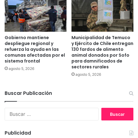
o
r
t
i
v
o
Gobierno mantiene
Municipalidad de Temuco
s
despliegue regional y
y Ejército de Chile entregan
N
refuerza la ayuda en las
130 fardos de alimento
a
comunas afectadas por el
animal donados por Sofo
sistema frontal
para damnificados de
c
sectores rurales
i
agosto 5, 2026
o
agosto 5, 2026
n
a
Buscar Publicación
l
e
s
B
y
u
P
s
a
c
r
Publicidad
a