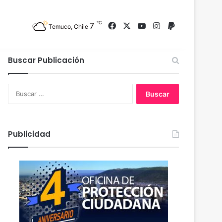
℃
7
Facebook
X
YouTube
Instagram
PayPal
Temuco, Chile
Buscar Publicación
B
u
s
c
a
Publicidad
r
: