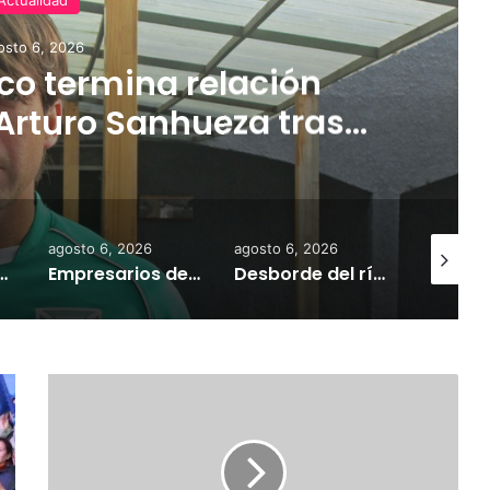
osto 6, 2026
o termina relación
Arturo Sanhueza tras
ante Copiapó
agosto 6, 2026
agosto 6, 2026
agosto 7,
 la comercialización de tonelada y media de mercadería asiática ilegal
Empresarios de Angol donan cuatro hectáreas para apoyar reubicación de familias afectadas por inundaciones
Desborde del río Imperial mantiene aisladas a miles de personas y deja viviendas bajo el agua en La Araucanía
E
X
T
R
A