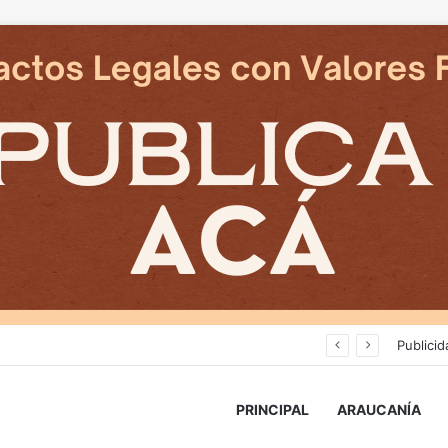
Deportes Temuco termina relación contractual con Arturo Sanhueza tras derrota ante Copiapó
Publicid
PRINCIPAL
ARAUCANÍA