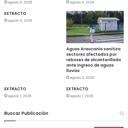
i
agosto 4, 2026
agosto 4, 2026
ó
EXTRACTO
n
d
agosto 4, 2026
e
S
a
n
Aguas Araucanía sanitiza
g
sectores afectados por
r
reboses de alcantarillado
e
ante ingreso de aguas
p
lluvias
a
agosto 3, 2026
r
a
EXTRACTO
EXTRACTO
l
agosto 1, 2026
agosto 1, 2026
a
s
F
Buscar Publicación
i
e
s