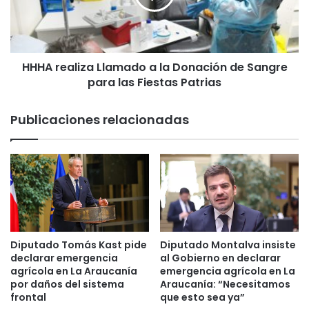
e
a
l
i
HHHA realiza Llamado a la Donación de Sangre
z
para las Fiestas Patrias
a
L
l
Publicaciones relacionadas
a
m
a
d
o
a
l
a
D
Diputado Tomás Kast pide
Diputado Montalva insiste
o
declarar emergencia
al Gobierno en declarar
n
agrícola en La Araucanía
emergencia agrícola en La
por daños del sistema
Araucanía: “Necesitamos
a
frontal
que esto sea ya”
c