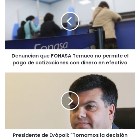
e
n
u
n
c
i
a
n
Denuncian que FONASA Temuco no permite el
q
pago de cotizaciones con dinero en efectivo
u
e
F
P
O
r
N
e
A
s
S
i
A
d
T
e
e
n
m
t
u
Presidente de Evópoli: "Tomamos la decisión
e