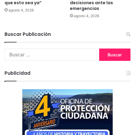
que esto sea ya”
decisiones ante las
f
e
emergencias
e
c
agosto 4, 2026
c
t
agosto 4, 2026
t
o
i
r
Buscar Publicación
v
q
o
u
e
B
a
u
p
s
o
c
Publicidad
y
a
a
r
r
:
á
a
J
o
r
g
e