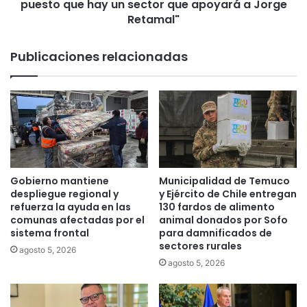
c
puesto que hay un sector que apoyará a Jorge
d
o
e
Retamal"
n
E
o
v
Publicaciones relacionadas
p
ó
e
p
r
o
m
l
i
i
t
:
e
"
e
T
l
o
Gobierno mantiene
Municipalidad de Temuco
p
m
despliegue regional y
y Ejército de Chile entregan
a
a
refuerza la ayuda en las
130 fardos de alimento
g
m
comunas afectadas por el
animal donados por Sofo
o
sistema frontal
para damnificados de
o
sectores rurales
d
s
agosto 5, 2026
e
l
agosto 5, 2026
c
a
o
d
t
e