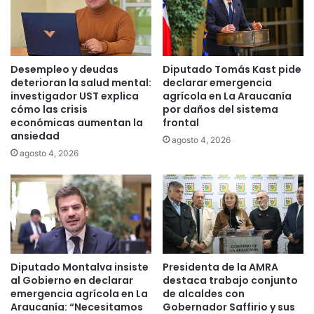
i
c
z
i
a
s
c
i
Desempleo y deudas
Diputado Tomás Kast pide
i
ó
deterioran la salud mental:
declarar emergencia
o
n
investigador UST explica
agrícola en La Araucanía
n
p
cómo las crisis
por daños del sistema
e
u
económicas aumentan la
frontal
s
e
ansiedad
agosto 4, 2026
c
s
agosto 4, 2026
o
t
n
o
d
q
i
u
n
e
e
h
r
a
o
y
Diputado Montalva insiste
Presidenta de la AMRA
e
u
al Gobierno en declarar
destaca trabajo conjunto
n
n
emergencia agrícola en La
de alcaldes con
e
Araucanía: “Necesitamos
Gobernador Saffirio y sus
s