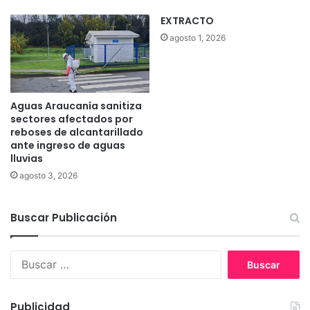
1
ó
EXTRACTO
7
n
agosto 1, 2026
%
o
f
b
u
l
e
i
f
g
Aguas Araucanía sanitiza
o
a
sectores afectados por
r
t
reboses de alcantarillado
m
o
ante ingreso de aguas
a
lluvias
r
l
i
agosto 3, 2026
i
a
z
d
a
Buscar Publicación
e
d
v
a
e
B
y
h
u
4
í
s
c
c
c
a
u
Publicidad