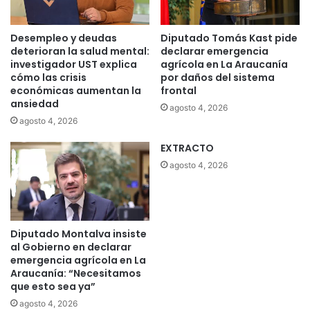
a
i
u
f
s
i
Desempleo y deudas
Diputado Tomás Kast pide
a
c
deterioran la salud mental:
declarar emergencia
s
a
investigador UST explica
agrícola en La Araucanía
a
c
cómo las crisis
por daños del sistema
n
económicas aumentan la
frontal
i
ansiedad
a
ó
agosto 4, 2026
l
n
agosto 4, 2026
i
d
z
EXTRACTO
e
a
d
agosto 4, 2026
d
o
a
c
s
u
,
m
Diputado Montalva insiste
s
e
al Gobierno en declarar
o
n
emergencia agrícola en La
l
t
Araucanía: “Necesitamos
o
a
que esto sea ya”
e
c
agosto 4, 2026
l
i