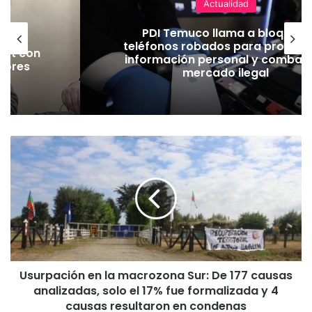
Actualidad
 en
PDI Temuco llama a bloquear
rtes
teléfonos robados para proteger
Jet con
información personal y combatir
jores
mercado ilegal
ad
U
s
u
r
p
a
c
i
ó
Usurpación en la macrozona Sur: De 177 causas
n
analizadas, solo el 17% fue formalizada y 4
e
n
causas resultaron en condenas