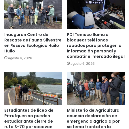
a
c
i
a
n
d
v
o
e
e
Inauguran Centro de
PDI Temuco llama a
s
n
Rescate de Fauna Silvestre
bloquear teléfonos
t
T
en Reseva Ecologica Huilo
robados para proteger la
i
e
Huilo
información personal y
g
m
combatir el mercado ilegal
agosto 6, 2026
a
u
agosto 6, 2026
d
c
o
o
p
s
o
e
r
d
F
e
i
d
s
i
Estudiantes de liceo de
Ministerio de Agricultura
c
c
Pitrufquen no pueden
anuncia declaración de
a
a
estudiar ante cierre de
emergencia agrícola por
l
ruta S-70 por socavon
sistema frontal en la
a