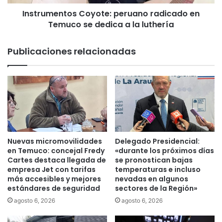
i
n
c
Instrumentos Coyote: peruano radicado en
t
i
Temuco se dedica a la luthería
o
t
s
a
C
Publicaciones relacionadas
r
o
e
y
a
o
b
t
r
e
i
:
r
p
c
e
a
r
Nuevas micromovilidades
Delegado Presidencial:
s
u
en Temuco: concejal Fredy
«durante los próximos días
o
a
Cartes destaca llegada de
se pronostican bajas
y
empresa Jet con tarifas
temperaturas e incluso
n
más accesibles y mejores
nevadas en algunos
q
o
estándares de seguridad
sectores de la Región»
u
r
e
a
agosto 6, 2026
agosto 6, 2026
s
d
e
i