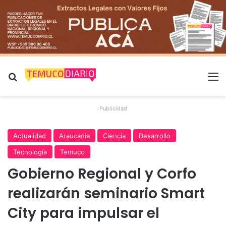
Buscar por
M
Publicidad
Actualidad
Araucanía
Ciencia
Desarrollo
Tecnología
Temuco
Gobierno Regional y Corfo
realizarán seminario Smart
City para impulsar el