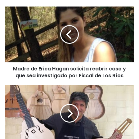
M
a
d
r
e
d
e
E
r
Madre de Erica Hagan solicita reabrir caso y
i
que sea investigado por Fiscal de Los Ríos
c
a
H
I
a
n
g
s
a
t
n
r
s
u
o
m
l
e