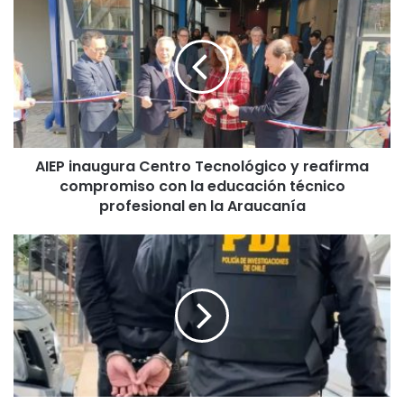
I
E
P
i
n
a
u
g
AIEP inaugura Centro Tecnológico y reafirma
u
compromiso con la educación técnico
r
a
profesional en la Araucanía
C
e
P
n
D
t
I
r
d
o
e
T
t
e
i
c
e
n
n