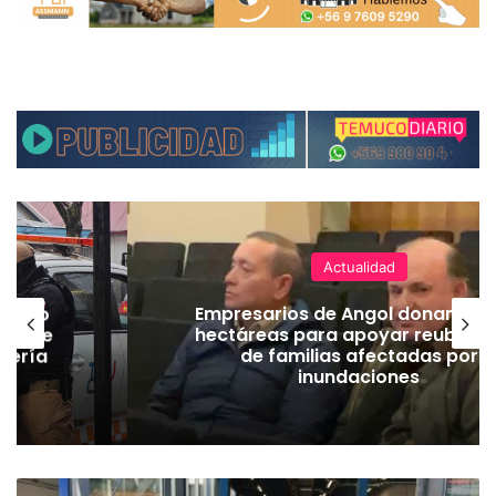
Actualidad
emuco
Empresarios de Angol donan cua
ión de
hectáreas para apoyar reubicac
dería
de familias afectadas por
inundaciones
A