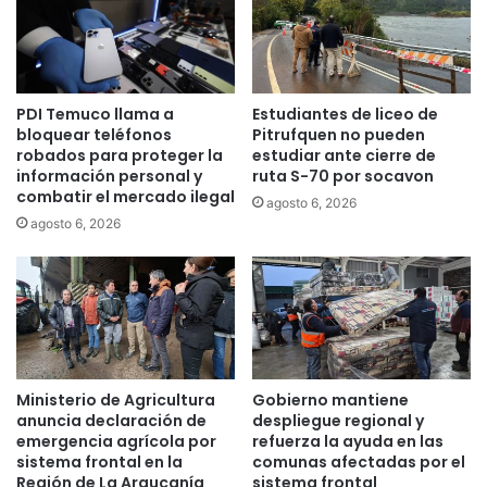
o
a
m
n
i
t
s
e
o
q
PDI Temuco llama a
Estudiantes de liceo de
c
u
bloquear teléfonos
Pitrufquen no pueden
o
e
robados para proteger la
estudiar ante cierre de
n
t
información personal y
ruta S-70 por socavon
l
r
combatir el mercado ilegal
agosto 6, 2026
a
a
agosto 6, 2026
e
í
d
a
u
d
c
r
a
o
c
g
i
a
ó
p
Ministerio de Agricultura
Gobierno mantiene
n
a
anuncia declaración de
despliegue regional y
t
r
emergencia agrícola por
refuerza la ayuda en las
é
sistema frontal en la
comunas afectadas por el
a
c
Región de La Araucanía
sistema frontal
v