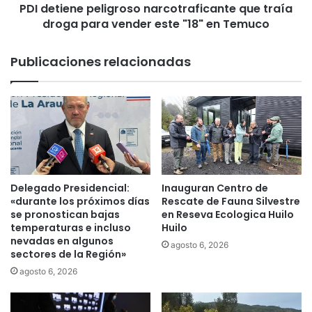
o
PDI detiene peligroso narcotraficante que traía
e
l
droga para vender este "18" en Temuco
p
ó
e
g
l
Publicaciones relacionadas
i
i
c
g
o
r
y
o
r
s
e
o
a
n
f
a
i
r
Delegado Presidencial:
Inauguran Centro de
r
c
«durante los próximos días
Rescate de Fauna Silvestre
m
o
se pronostican bajas
en Reseva Ecologica Huilo
a
temperaturas e incluso
Huilo
t
c
nevadas en algunos
r
agosto 6, 2026
sectores de la Región»
o
a
m
f
agosto 6, 2026
p
i
r
c