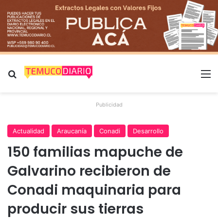
Buscar por
M
Publicidad
Actualidad
Araucanía
Conadi
Desarrollo
150 familias mapuche de
Galvarino recibieron de
Conadi maquinaria para
producir sus tierras