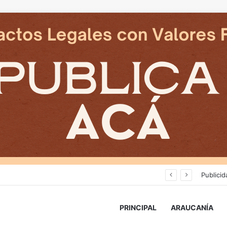
Deportes Temuco termina relación contractual con Arturo Sanhueza tras derrota ante Copiapó
Publicid
PRINCIPAL
ARAUCANÍA