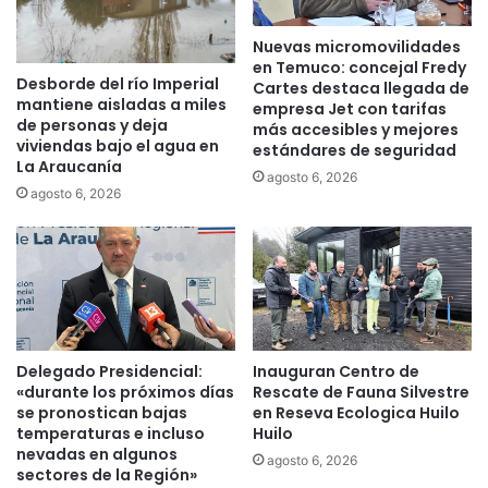
o
e
e
s
Nuevas micromovilidades
x
q
en Temuco: concejal Fredy
t
Desborde del río Imperial
u
Cartes destaca llegada de
mantiene aisladas a miles
o
e
empresa Jet con tarifas
de personas y deja
r
más accesibles y mejores
e
viviendas bajo el agua en
estándares de seguridad
s
s
La Araucanía
i
t
agosto 6, 2026
agosto 6, 2026
v
e
o
f
e
i
n
n
L
d
a
e
A
s
r
e
Delegado Presidencial:
Inauguran Centro de
a
m
«durante los próximos días
Rescate de Fauna Silvestre
u
a
se pronostican bajas
en Reseva Ecologica Huilo
c
n
temperaturas e incluso
Huilo
a
a
nevadas en algunos
agosto 6, 2026
n
sectores de la Región»
t