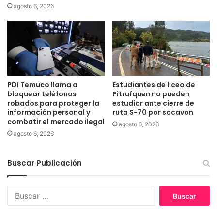
í
e
agosto 6, 2026
a
n
.
d
U
r
n
í
o
a
e
h
s
a
e
PDI Temuco llama a
Estudiantes de liceo de
b
bloquear teléfonos
Pitrufquen no pueden
m
i
robados para proteger la
estudiar ante cierre de
p
l
información personal y
ruta S-70 por socavon
r
i
combatir el mercado ilegal
e
agosto 6, 2026
t
agosto 6, 2026
s
a
a
d
r
o
Buscar Publicación
i
e
o
l
m
s
B
a
u
u
d
m
s
e
i