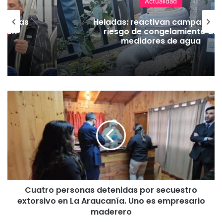
Actualidad
as vías
Heladas: reactivan campaña p
Tren
riesgo de congelamiento de
medidores de agua
C
u
a
t
r
o
p
e
r
Cuatro personas detenidas por secuestro
s
extorsivo en La Araucanía. Uno es empresario
o
n
maderero
a