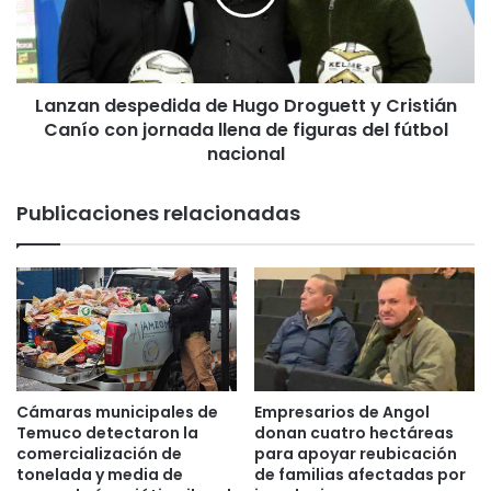
i
n
d
d
o
e
s
s
e
Lanzan despedida de Hugo Droguett y Cristián
p
n
Canío con jornada llena de figuras del fútbol
e
n
d
nacional
u
i
e
d
Publicaciones relacionadas
v
a
o
d
a
e
t
H
a
u
q
g
u
o
e
D
i
r
Cámaras municipales de
Empresarios de Angol
n
o
Temuco detectaron la
donan cuatro hectáreas
c
g
comercialización de
para apoyar reubicación
e
u
tonelada y media de
de familias afectadas por