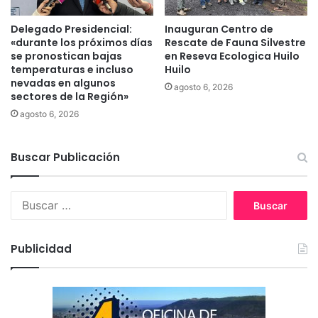
i
r
l
n
Delegado Presidencial:
Inauguran Centro de
l
«durante los próximos días
Rescate de Fauna Silvestre
a
se pronostican bajas
en Reseva Ecologica Huilo
a
d
temperaturas e incluso
Huilo
a
nevadas en algunos
l
agosto 6, 2026
sectores de la Región»
l
agosto 6, 2026
e
n
a
Buscar Publicación
d
e
f
B
i
u
g
s
u
c
Publicidad
r
a
a
r
s
:
d
e