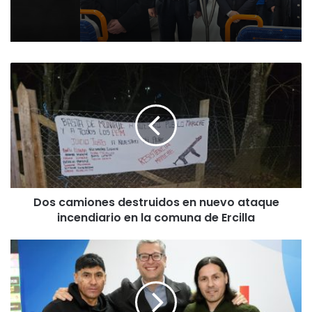
D
o
s
c
a
m
i
o
n
Dos camiones destruidos en nuevo ataque
e
incendiario en la comuna de Ercilla
s
d
e
L
s
a
t
n
r
z
u
a