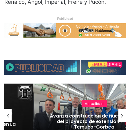
Renaico, Angol, Imperial, Freire y Pucón.
Publicidad
Actualidad
hoque
Avanza construcción de nuevas 
vaba
del proyecto de extensión Tre
o en La
Temuco-Gorbea