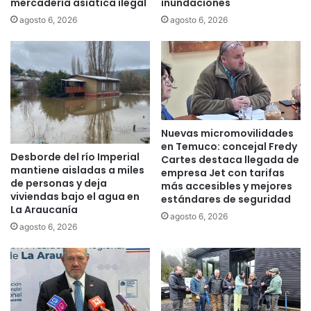
n
mercadería asiática ilegal
inundaciones
e
d
t
agosto 6, 2026
agosto 6, 2026
i
t
a
y
r
C
i
r
o
i
e
s
n
t
Nuevas micromovilidades
l
i
en Temuco: concejal Fredy
a
á
Desborde del río Imperial
Cartes destaca llegada de
c
n
mantiene aisladas a miles
empresa Jet con tarifas
o
C
de personas y deja
más accesibles y mejores
m
a
viviendas bajo el agua en
estándares de seguridad
u
n
La Araucanía
agosto 6, 2026
n
í
agosto 6, 2026
a
o
d
c
e
o
E
n
r
j
c
o