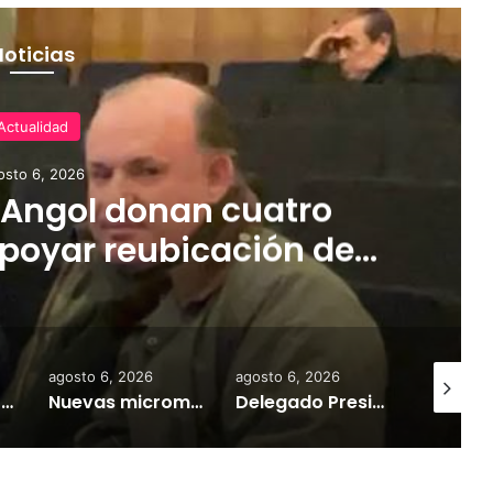
Noticias
Actualidad
osto 6, 2026
 Angol donan cuatro
poyar reubicación de
das por inundaciones
agosto 6, 2026
agosto 6, 2026
agosto 6,
Desborde del río Imperial mantiene aisladas a miles de personas y deja viviendas bajo el agua en La Araucanía
Nuevas micromovilidades en Temuco: concejal Fredy Cartes destaca llegada de empresa Jet con tarifas más accesibles y mejores estándares de seguridad
Delegado Presidencial: «durante los próximos días se pronostican bajas temperaturas e incluso nevadas en algunos sectores de la Región»