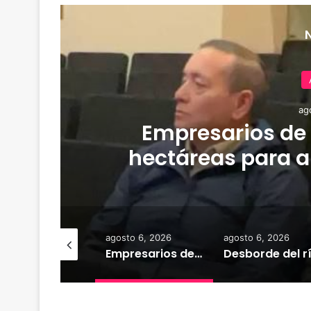
ag
Empresarios de
hectáreas para a
familias afecta
osto 6, 2026
agosto 6, 2026
agosto 6, 2026
Deportes Temuco termina relación contractual con Arturo Sanhueza tras derrota ante Copiapó
Empresarios de Angol donan cuatro hectáreas para apoyar reubicación de familias afectadas por inundaciones