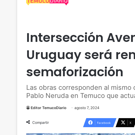
Actualidad
Temuco
Urbanismo
Intersección Ave
Uruguay será re
semaforización
Las obras corresponden al mismo c
Pablo Neruda en Temuco que actu
Editor TemucoDiario
agosto 7, 2024
Compartir
Facebook
X