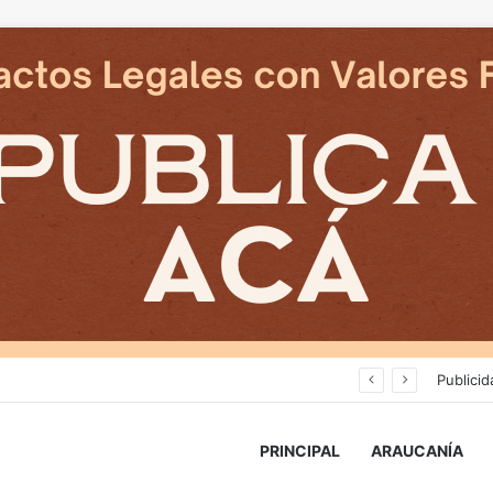
Cámaras municipales de Temuco detectaron la comercialización de tonelada y media de mercadería asiática ilegal
Publicid
PRINCIPAL
ARAUCANÍA