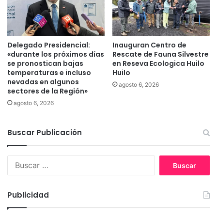
a
W
h
o
o
Delegado Presidencial:
Inauguran Centro de
«durante los próximos días
Rescate de Fauna Silvestre
s
se pronostican bajas
en Reseva Ecologica Huilo
h
temperaturas e incluso
Huilo
s
nevadas en algunos
o
agosto 6, 2026
sectores de la Región»
l
agosto 6, 2026
i
c
i
Buscar Publicación
t
a
r
B
á
u
e
s
l
c
Publicidad
R
a
U
r
T