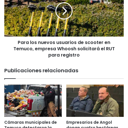
i
a
d
l
e
o
V
s
i
n
v
u
i
Para los nuevos usuarios de scooter en
e
e
Temuco, empresa Whoosh solicitará el RUT
v
n
o
para registro
d
s
a
u
Publicaciones relacionadas
y
s
U
u
r
a
b
r
a
i
n
o
i
s
s
d
m
e
Cámaras municipales de
Empresarios de Angol
o
s
Temuco detectaron la
donan cuatro hectáreas