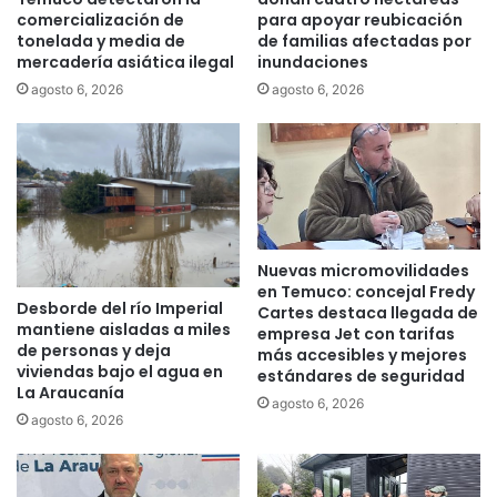
e
c
comercialización de
para apoyar reubicación
n
o
tonelada y media de
de familias afectadas por
L
mercadería asiática ilegal
inundaciones
o
a
t
agosto 6, 2026
agosto 6, 2026
A
e
r
r
a
e
u
n
c
T
a
e
n
m
Nuevas micromovilidades
í
u
en Temuco: concejal Fredy
a
c
Desborde del río Imperial
Cartes destaca llegada de
o
mantiene aisladas a miles
empresa Jet con tarifas
,
de personas y deja
más accesibles y mejores
e
viviendas bajo el agua en
estándares de seguridad
m
La Araucanía
agosto 6, 2026
p
agosto 6, 2026
r
e
s