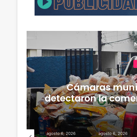
ag
Cámaras muni
detectaron la comer
y media de merca
osto 6, 2026
agosto 6, 2026
agosto 6, 2026