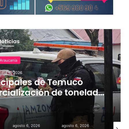
Noticias
Araucanía
osto 6, 2026
cipales de Temuco
cialización de tonelada
dería asiática ilegal
agosto 6, 2026
agosto 6, 2026
agosto 6,