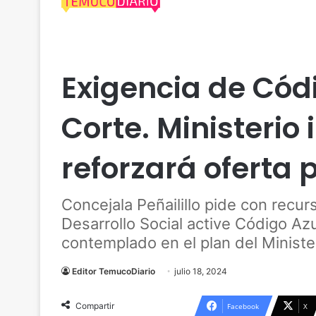
Actualidad
Araucanía
Desarrollo
Social
Te
Exigencia de Códi
Corte. Ministerio 
reforzará oferta
Concejala Peñailillo pide con recu
Desarrollo Social active Código Azu
contemplado en el plan del Minister
Editor TemucoDiario
julio 18, 2024
Compartir
Facebook
X