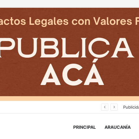
Cámaras municipales de Temuco detectaron la comercialización de tonelada y media de mercadería asiática ilegal
Publicid
PRINCIPAL
ARAUCANÍA