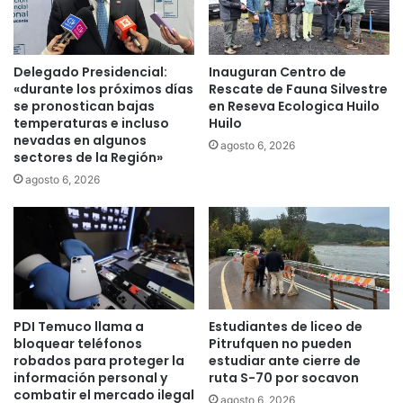
H
o
s
p
Delegado Presidencial:
Inauguran Centro de
i
«durante los próximos días
Rescate de Fauna Silvestre
t
se pronostican bajas
en Reseva Ecologica Huilo
a
temperaturas e incluso
Huilo
nevadas en algunos
l
agosto 6, 2026
sectores de la Región»
d
e
agosto 6, 2026
C
a
r
a
h
u
e
PDI Temuco llama a
Estudiantes de liceo de
r
bloquear teléfonos
Pitrufquen no pueden
e
robados para proteger la
estudiar ante cierre de
c
información personal y
ruta S-70 por socavon
i
combatir el mercado ilegal
agosto 6, 2026