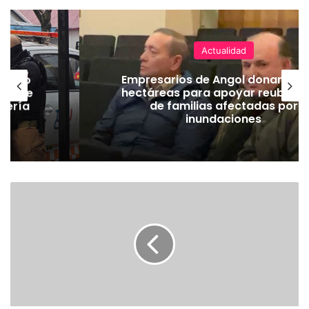
Actualidad
emuco
Empresarios de Angol donan cua
ión de
hectáreas para apoyar reubicac
dería
de familias afectadas por
inundaciones
E
X
T
R
A
C
T
O