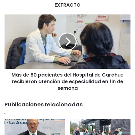
EXTRACTO
M
á
s
d
e
8
0
p
a
Más de 80 pacientes del Hospital de Carahue
c
recibieron atención de especialidad en fin de
i
e
semana
n
t
Publicaciones relacionadas
e
s
d
e
l