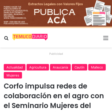
Buscar por
M
Publicidad
Actualidad
Agricultura
Araucanía
Cautín
Malleco
Mujeres
Corfo impulsa redes de
colaboración en el agro con
el Seminario Mujeres del