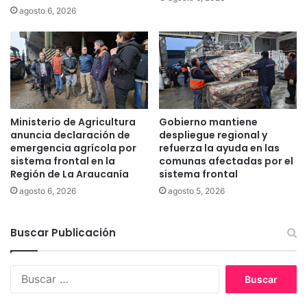
b
agosto 6, 2026
i
e
r
o
n
a
t
e
Ministerio de Agricultura
Gobierno mantiene
n
anuncia declaración de
despliegue regional y
c
emergencia agrícola por
refuerza la ayuda en las
i
sistema frontal en la
comunas afectadas por el
Región de La Araucanía
sistema frontal
ó
n
agosto 6, 2026
agosto 5, 2026
d
e
Buscar Publicación
e
s
p
B
e
u
c
s
i