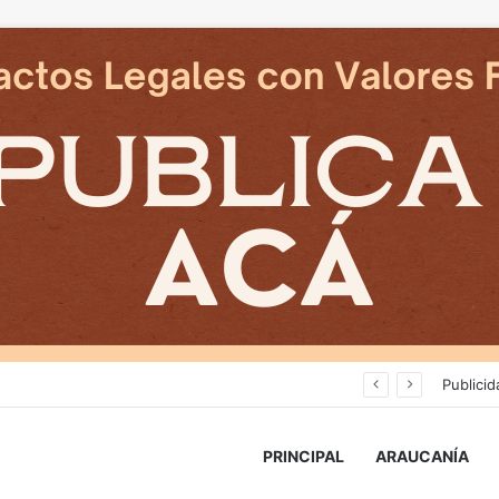
Desborde del río Imperial mantiene aisladas a miles de personas y deja viviendas bajo el agua en La Araucanía
Publicid
PRINCIPAL
ARAUCANÍA