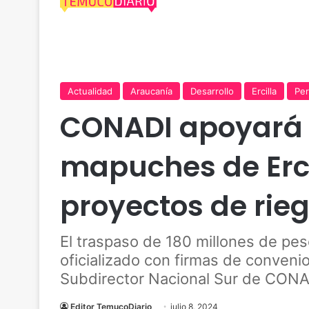
Actualidad
Araucanía
Desarrollo
Ercilla
Pe
CONADI apoyará a
mapuches de Erci
proyectos de rieg
El traspaso de 180 millones de p
oficializado con firmas de conveni
Subdirector Nacional Sur de CONA
Editor TemucoDiario
julio 8, 2024