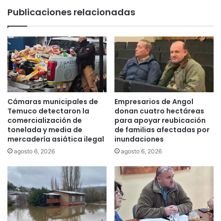
a
i
Publicaciones relacionadas
G
n
o
a
b
u
e
g
r
u
n
r
a
a
d
n
o
s
Cámaras municipales de
Empresarios de Angol
r
e
Temuco detectaron la
donan cuatro hectáreas
R
m
comercialización de
para apoyar reubicación
i
á
tonelada y media de
de familias afectadas por
v
mercadería asiática ilegal
inundaciones
f
a
o
agosto 6, 2026
agosto 6, 2026
s
r
,
o
s
s
i
e
e
n
m
i
p