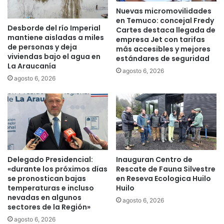
n
Nuevas micromovilidades
r
t
en Temuco: concejal Fredy
e
e
Desborde del río Imperial
Cartes destaca llegada de
y
r
mantiene aisladas a miles
empresa Jet con tarifas
c
s
de personas y deja
más accesibles y mejores
u
e
viviendas bajo el agua en
estándares de seguridad
a
c
La Araucanía
agosto 6, 2026
n
c
agosto 6, 2026
d
i
o
ó
n
n
o
.
h
A
a
v
y
d
a
a
Delegado Presidencial:
Inauguran Centro de
s
«durante los próximos días
Rescate de Fauna Silvestre
.
se pronostican bajas
en Reseva Ecologica Huilo
o
O
temperaturas e incluso
Huilo
r
´
nevadas en algunos
p
h
agosto 6, 2026
sectores de la Región»
r
i
agosto 6, 2026
e
g