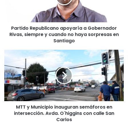
d
o
R
e
Partido Republicano apoyaría a Gobernador
p
Rivas, siempre y cuando no haya sorpresas en
u
b
Santiago
l
i
M
c
T
a
T
n
y
o
M
a
u
p
n
o
i
y
c
a
MTT y Municipio inauguran semáforos en
i
r
intersección. Avda. O´higgins con calle San
p
í
i
Carlos
a
o