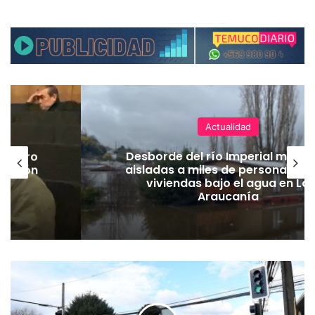
Actualidad
 cuatro
Desborde del río Imperial manti
icación
aisladas a miles de personas y d
or
viviendas bajo el agua en La
Araucanía
M
T
T
y