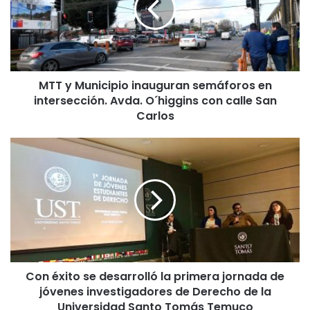
M
u
n
i
c
MTT y Municipio inauguran semáforos en
i
intersección. Avda. O´higgins con calle San
p
i
Carlos
o
i
C
n
o
a
n
u
é
g
x
u
i
r
t
a
o
n
s
s
Con éxito se desarrolló la primera jornada de
e
e
jóvenes investigadores de Derecho de la
d
m
e
Universidad Santo Tomás Temuco