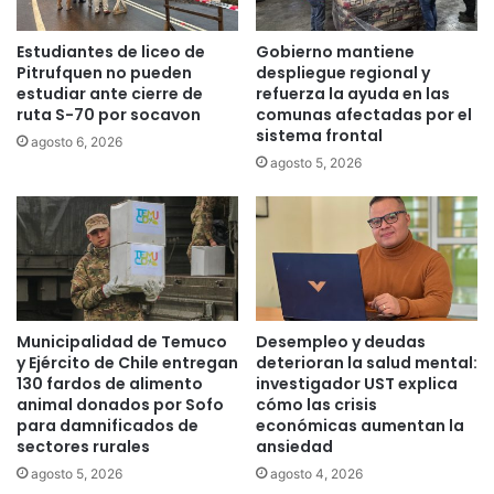
A
a
v
d
Estudiantes de liceo de
Gobierno mantiene
d
a
Pitrufquen no pueden
despliegue regional y
a
d
estudiar ante cierre de
refuerza la ayuda en las
.
e
ruta S-70 por socavon
comunas afectadas por el
O
j
sistema frontal
agosto 6, 2026
´
ó
agosto 5, 2026
h
v
i
e
g
n
g
e
i
s
n
i
s
n
c
v
Municipalidad de Temuco
Desempleo y deudas
o
e
y Ejército de Chile entregan
deterioran la salud mental:
n
s
130 fardos de alimento
investigador UST explica
c
t
animal donados por Sofo
cómo las crisis
a
i
para damnificados de
económicas aumentan la
l
sectores rurales
ansiedad
g
l
a
agosto 5, 2026
agosto 4, 2026
e
d