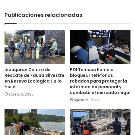
á
s
f
a
Publicaciones relacionadas
o
r
r
r
o
o
s
l
e
l
n
ó
i
l
n
a
t
p
Inauguran Centro de
PDI Temuco llama a
e
r
Rescate de Fauna Silvestre
bloquear teléfonos
r
i
en Reseva Ecologica Huilo
robados para proteger la
s
m
Huilo
información personal y
e
combatir el mercado ilegal
e
agosto 6, 2026
c
r
agosto 6, 2026
c
a
i
j
ó
o
n
r
.
n