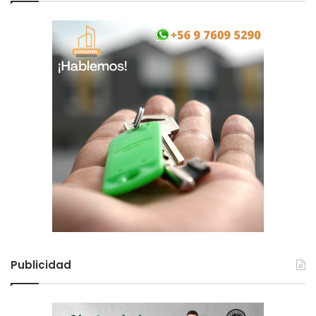
c
o
Publicidad