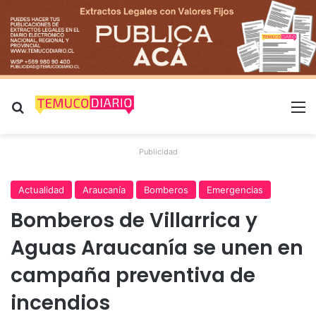
Buscar por
M
Publicidad
Actualidad
Araucanía
Bomberos
Emergencias
Bomberos de Villarrica y
Aguas Araucanía se unen en
campaña preventiva de
incendios