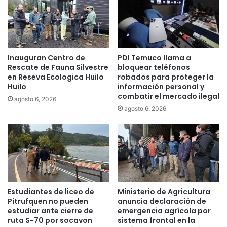
e
e
n
c
a
o
c
m
o
u
Inauguran Centro de
PDI Temuco llama a
n
n
Rescate de Fauna Silvestre
bloquear teléfonos
p
i
en Reseva Ecologica Huilo
robados para proteger la
r
d
Huilo
información personal y
o
a
combatir el mercado ilegal
agosto 6, 2026
y
d
agosto 6, 2026
e
e
c
s
t
q
o
u
"
e
R
h
u
a
t
n
Estudiantes de liceo de
Ministerio de Agricultura
a
r
Pitrufquen no pueden
anuncia declaración de
s
e
estudiar ante cierre de
emergencia agrícola por
A
c
ruta S-70 por socavon
sistema frontal en la