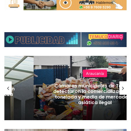
Araucanía
Cámaras municipales de Temu
lación
detectaron la comercialización
hueza
tonelada y media de mercader
pó
asiática ilegal