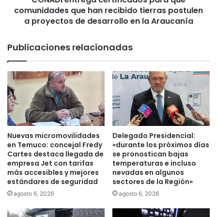
t
comunidades que han recibido tierras postulen
e
r
g
a proyectos de desarrollo en la Araucanía
i
a
m
c
Publicaciones relacionadas
o
e
n
r
i
t
o
i
c
f
u
i
l
c
t
a
u
d
Nuevas micromovilidades
Delegado Presidencial:
r
o
en Temuco: concejal Fredy
«durante los próximos días
a
s
Cartes destaca llegada de
se pronostican bajas
l
p
empresa Jet con tarifas
temperaturas e incluso
i
más accesibles y mejores
nevadas en algunos
a
estándares de seguridad
sectores de la Región»
n
r
d
a
agosto 6, 2026
agosto 6, 2026
í
q
g
u