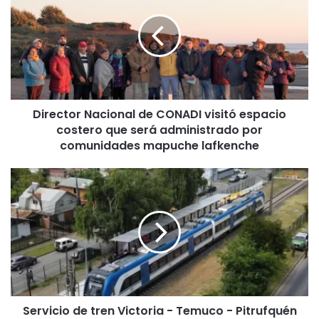
r
e
c
t
o
r
N
Director Nacional de CONADI visitó espacio
a
costero que será administrado por
c
i
comunidades mapuche lafkenche
o
n
S
a
e
l
r
d
v
e
i
C
c
O
i
N
o
A
d
D
Servicio de tren Victoria - Temuco - Pitrufquén
e