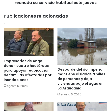
I
reanuda su servicio habitual este jueves
t
v
r
i
e
Publicaciones relacionadas
s
n
i
V
t
i
ó
c
e
t
s
o
p
r
a
i
c
a
Empresarios de Angol
i
-
donan cuatro hectáreas
o
Desborde del río Imperial
T
para apoyar reubicación
mantiene aisladas a miles
c
de familias afectadas por
e
de personas y deja
o
inundaciones
m
viviendas bajo el agua en
s
u
agosto 6, 2026
La Araucanía
t
c
agosto 6, 2026
e
o
r
-
o
P
q