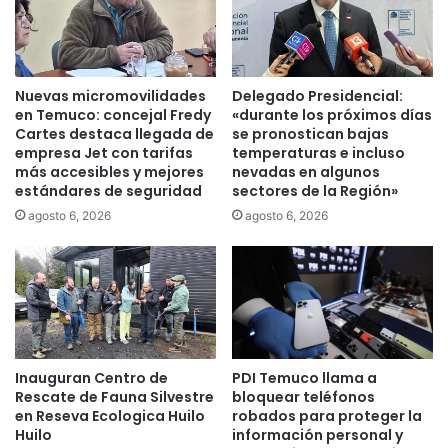
i
u
t
e
r
s
u
e
f
Nuevas micromovilidades
Delegado Presidencial:
r
q
en Temuco: concejal Fredy
«durante los próximos días
á
u
Cartes destaca llegada de
se pronostican bajas
a
é
empresa Jet con tarifas
temperaturas e incluso
d
n
más accesibles y mejores
nevadas en algunos
m
estándares de seguridad
sectores de la Región»
r
i
e
agosto 6, 2026
agosto 6, 2026
n
a
i
n
s
u
t
d
r
a
a
s
d
u
o
Inauguran Centro de
PDI Temuco llama a
s
Rescate de Fauna Silvestre
bloquear teléfonos
p
e
en Reseva Ecologica Huilo
robados para proteger la
o
r
Huilo
información personal y
r
v