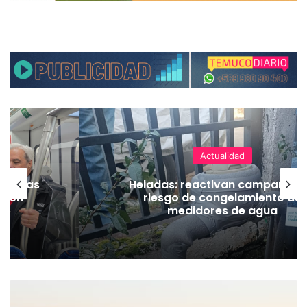
Actualidad
as vías
Heladas: reactivan campaña p
Tren
riesgo de congelamiento de
medidores de agua
D
i