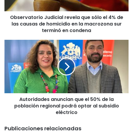
t
o
Observatorio Judicial revela que sólo el 4% de
r
las causas de homicidio en la macrozona sur
i
o
terminó en condena
J
u
A
d
u
i
t
c
o
i
r
a
i
l
d
r
a
e
d
v
Autoridades anuncian que el 50% de la
e
e
población regional podrá optar al subsidio
s
l
a
eléctrico
a
n
q
u
Publicaciones relacionadas
u
n