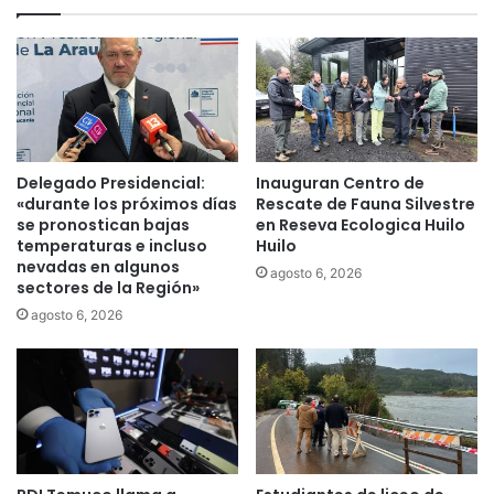
e
c
s
i
ó
a
l
n
o
q
e
u
l
e
4
e
Delegado Presidencial:
Inauguran Centro de
%
l
«durante los próximos días
Rescate de Fauna Silvestre
d
5
se pronostican bajas
en Reseva Ecologica Huilo
e
0
temperaturas e incluso
Huilo
l
nevadas en algunos
%
agosto 6, 2026
sectores de la Región»
a
d
s
e
agosto 6, 2026
c
l
a
a
u
p
s
o
a
b
s
l
d
a