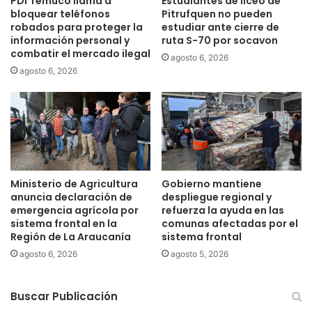
PDI Temuco llama a
Estudiantes de liceo de
e
c
bloquear teléfonos
Pitrufquen no pueden
h
i
robados para proteger la
estudiar ante cierre de
o
ó
información personal y
ruta S-70 por socavon
m
n
combatir el mercado ilegal
agosto 6, 2026
i
r
agosto 6, 2026
c
e
i
g
d
i
i
o
o
n
e
a
n
l
l
p
Ministerio de Agricultura
Gobierno mantiene
a
o
anuncia declaración de
despliegue regional y
m
d
emergencia agrícola por
refuerza la ayuda en las
a
r
sistema frontal en la
comunas afectadas por el
c
Región de La Araucanía
sistema frontal
á
r
o
agosto 6, 2026
agosto 5, 2026
o
p
z
t
o
Buscar Publicación
a
n
r