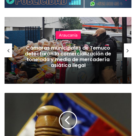
Araucanía
Cámaras municipales de Temuco
detectaron la comercialización de
tonelada y media de mercadería
asiática ilegal
O
b
s
e
r
v
a