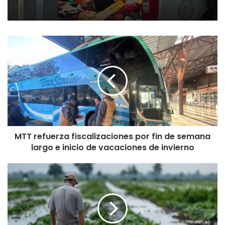
M
T
T
r
e
f
u
e
r
MTT refuerza fiscalizaciones por fin de semana
z
largo e inicio de vacaciones de invierno
a
f
i
G
s
o
c
b
a
i
l
e
i
r