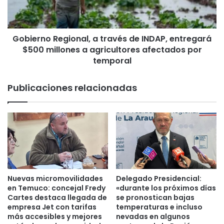
z
n
a
o
c
R
i
Gobierno Regional, a través de INDAP, entregará
e
o
$500 millones a agricultores afectados por
g
n
i
temporal
e
o
s
n
Publicaciones relacionadas
p
a
o
l
r
,
f
a
i
t
n
r
d
a
e
v
s
é
Nuevas micromovilidades
Delegado Presidencial:
e
s
en Temuco: concejal Fredy
«durante los próximos días
m
d
Cartes destaca llegada de
se pronostican bajas
a
e
empresa Jet con tarifas
temperaturas e incluso
n
más accesibles y mejores
nevadas en algunos
I