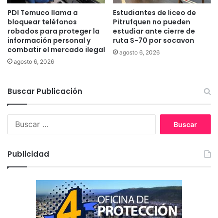
n
o
PDI Temuco llama a
Estudiantes de liceo de
e
n
bloquear teléfonos
Pitrufquen no pueden
s
e
robados para proteger la
estudiar ante cierre de
d
información personal y
ruta S-70 por socavon
s
combatir el mercado ilegal
e
a
agosto 6, 2026
i
a
agosto 6, 2026
n
g
v
r
Buscar Publicación
i
i
e
c
r
u
B
n
l
u
o
t
s
o
c
r
Publicidad
a
e
r
s
:
a
f
e
c