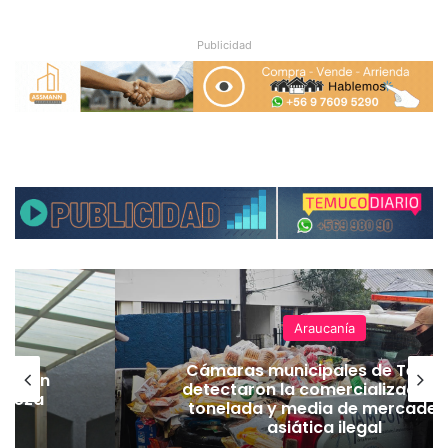
Publicidad
Araucanía
Cámaras municipales de Temu
lación
detectaron la comercialización
hueza
tonelada y media de mercader
pó
asiática ilegal