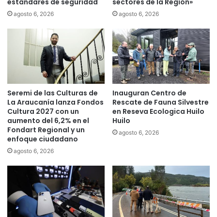
estándares de seguridad
sectores de la Región»
a
N
l
D
agosto 6, 2026
agosto 6, 2026
a
A
r
P
g
,
o
e
e
n
i
t
n
r
Seremi de las Culturas de
Inauguran Centro de
i
e
La Araucanía lanza Fondos
Rescate de Fauna Silvestre
c
g
Cultura 2027 con un
en Reseva Ecologica Huilo
i
a
aumento del 6,2% en el
Huilo
o
r
Fondart Regional y un
agosto 6, 2026
d
á
enfoque ciudadano
e
$
agosto 6, 2026
v
5
a
0
c
0
a
m
c
i
i
l
o
l