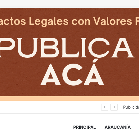
Cámaras municipales de Temuco detectaron la comercialización de tonelada y media de mercadería asiática ilegal
Publicid
PRINCIPAL
ARAUCANÍA