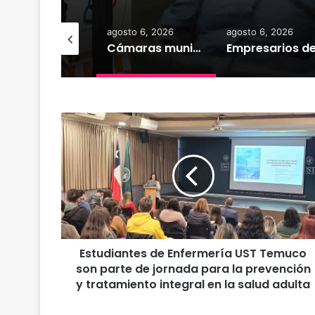
gosto 6, 2026
agosto 6, 2026
agosto 6, 2026
Cámaras municipales de Temuco detectaron la comercialización de tonelada y media de mercadería asiática ilegal
Empresarios de Angol donan cuatro hectáreas para apoyar reubicación de familias afectadas por inundaciones
E
s
t
u
d
i
a
n
t
Estudiantes de Enfermería UST Temuco
e
son parte de jornada para la prevención
s
d
y tratamiento integral en la salud adulta
e
E