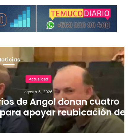
Noticias
Actualidad
agosto 6, 2026
rde del río Imperial mantiene
as a miles de personas y deja
as bajo el agua en La Araucan