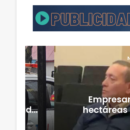
n cuatro
Desbo
cación de
aislad
daciones
viviend