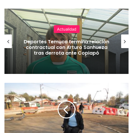
Actualidad
Deportes Temuco termina relación
contractual con Arturo Sanhueza
tras derrota ante Copiapó
A
v
e
n
i
d
a
P