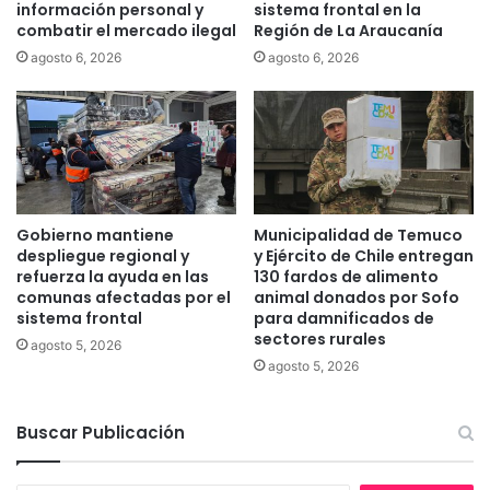
información personal y
sistema frontal en la
e
t
combatir el mercado ilegal
Región de La Araucanía
s
e
agosto 6, 2026
agosto 6, 2026
e
m
s
a
t
f
á
r
n
o
d
n
a
t
r
a
Gobierno mantiene
Municipalidad de Temuco
e
l
despliegue regional y
y Ejército de Chile entregan
s
e
refuerza la ayuda en las
130 fardos de alimento
d
comunas afectadas por el
animal donados por Sofo
n
e
sistema frontal
para damnificados de
l
sectores rurales
s
a
agosto 5, 2026
e
A
agosto 5, 2026
g
r
u
a
Buscar Publicación
r
u
i
c
d
a