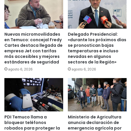
á
n
m
d
á
e
s
c
i
o
n
n
Nuevas micromovilidades
Delegado Presidencial:
c
t
en Temuco: concejal Fredy
«durante los próximos días
l
i
Cartes destaca llegada de
se pronostican bajas
u
empresa Jet con tarifas
temperaturas e incluso
n
s
más accesibles y mejores
nevadas en algunos
g
estándares de seguridad
sectores de la Región»
i
e
v
n
agosto 6, 2026
agosto 6, 2026
a
c
y
i
c
a
o
a
n
n
m
t
a
e
PDI Temuco llama a
Ministerio de Agricultura
y
s
bloquear teléfonos
anuncia declaración de
o
i
robados para proteger la
emergencia agrícola por
r
s