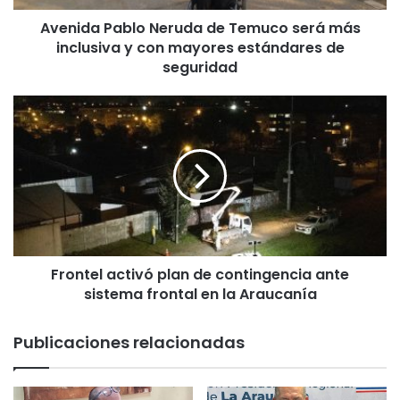
a
Avenida Pablo Neruda de Temuco será más
b
inclusiva y con mayores estándares de
l
o
seguridad
N
e
F
r
r
u
o
d
n
a
t
d
e
e
l
T
a
e
c
m
Frontel activó plan de contingencia ante
t
u
sistema frontal en la Araucanía
i
c
v
o
ó
Publicaciones relacionadas
s
p
e
l
r
a