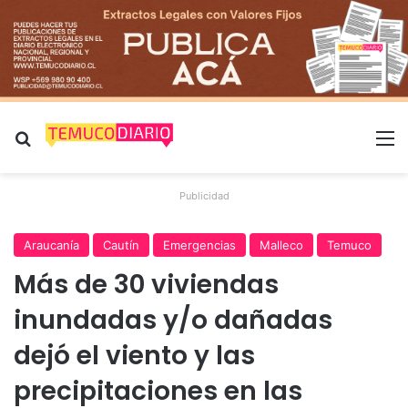
Buscar por
M
Publicidad
Araucanía
Cautín
Emergencias
Malleco
Temuco
Más de 30 viviendas
inundadas y/o dañadas
dejó el viento y las
precipitaciones en las