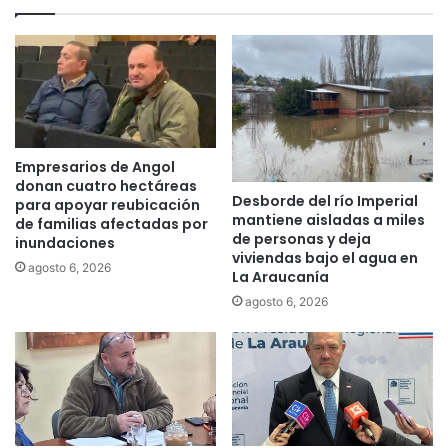
l
r
o
e
s
i
t
t
r
e
i
r
u
a
n
n
Empresarios de Angol
f
r
donan cuatro hectáreas
o
Desborde del río Imperial
e
para apoyar reubicación
mantiene aisladas a miles
s
c
de familias afectadas por
de personas y deja
d
inundaciones
o
viviendas bajo el agua en
e
m
agosto 6, 2026
La Araucanía
s
e
agosto 6, 2026
u
n
s
d
c
a
a
c
n
i
d
o
i
n