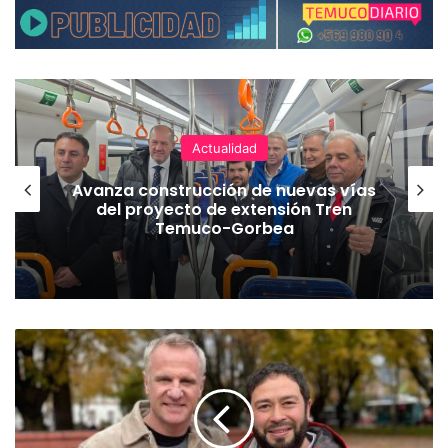
Actualidad
Avanza construcción de nuevas vías
del proyecto de extensión Tren
Temuco-Gorbea
E
v
ó
p
o
l