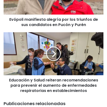
i
m
a
Evópoli manifiesta alegría por los triunfos de
n
sus candidatos en Pucón y Purén
i
f
i
E
e
d
s
u
t
c
a
a
a
c
l
i
e
ó
g
n
r
Educación y Salud reiteran recomendaciones
y
í
para prevenir el aumento de enfermedades
S
a
a
respiratorias en establecimientos
p
l
o
u
Publicaciones relacionadas
r
d