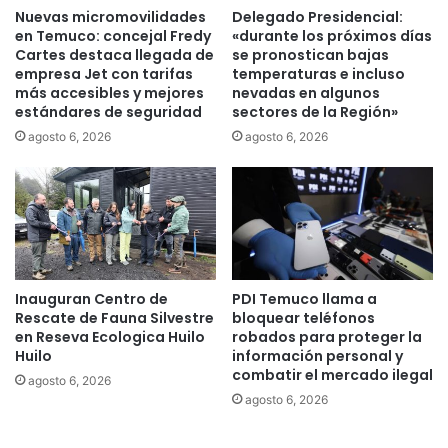
d
e
Nuevas micromovilidades
Delegado Presidencial:
a
s
en Temuco: concejal Fredy
«durante los próximos días
t
p
Cartes destaca llegada de
se pronostican bajas
o
a
empresa Jet con tarifas
temperaturas e incluso
s
r
más accesibles y mejores
nevadas en algunos
e
estándares de seguridad
sectores de la Región»
a
n
p
agosto 6, 2026
agosto 6, 2026
P
r
u
e
c
v
ó
e
n
n
y
i
P
r
u
Inauguran Centro de
PDI Temuco llama a
e
Rescate de Fauna Silvestre
bloquear teléfonos
r
l
en Reseva Ecologica Huilo
robados para proteger la
é
a
Huilo
información personal y
n
u
combatir el mercado ilegal
agosto 6, 2026
m
agosto 6, 2026
e
n
t