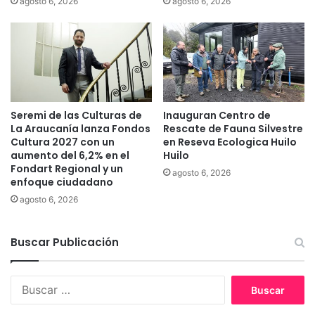
agosto 6, 2026
agosto 6, 2026
V
d
o
e
l
v
c
a
á
c
n
u
V
n
Seremi de las Culturas de
Inauguran Centro de
i
a
La Araucanía lanza Fondos
Rescate de Fauna Silvestre
l
c
Cultura 2027 con un
en Reseva Ecologica Huilo
l
i
aumento del 6,2% en el
Huilo
a
ó
Fondart Regional y un
agosto 6, 2026
r
n
enfoque ciudadano
r
p
agosto 6, 2026
i
r
c
e
a
v
Buscar Publicación
e
n
t
B
i
u
v
s