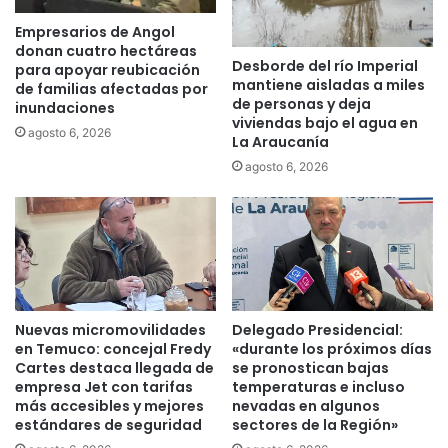
a
4
c
:
Empresarios de Angol
i
T
donan cuatro hectáreas
Desborde del río Imperial
ó
e
para apoyar reubicación
mantiene aisladas a miles
n
de familias afectadas por
m
de personas y deja
inundaciones
d
u
viviendas bajo el agua en
e
c
agosto 6, 2026
La Araucanía
l
o
agosto 6, 2026
a
y
S
a
e
a
g
l
u
c
n
a
d
n
a
z
Nuevas micromovilidades
Delegado Presidencial:
F
a
en Temuco: concejal Fredy
«durante los próximos días
a
e
Cartes destaca llegada de
se pronostican bajas
j
l
empresa Jet con tarifas
temperaturas e incluso
a
7
más accesibles y mejores
nevadas en algunos
a
estándares de seguridad
sectores de la Región»
0
l
%