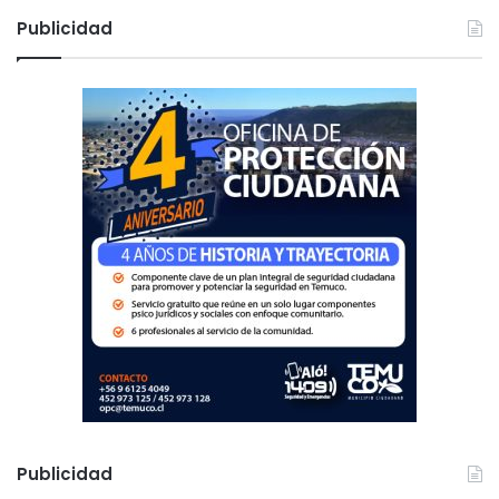
a
c
Publicidad
a
r
:
Publicidad