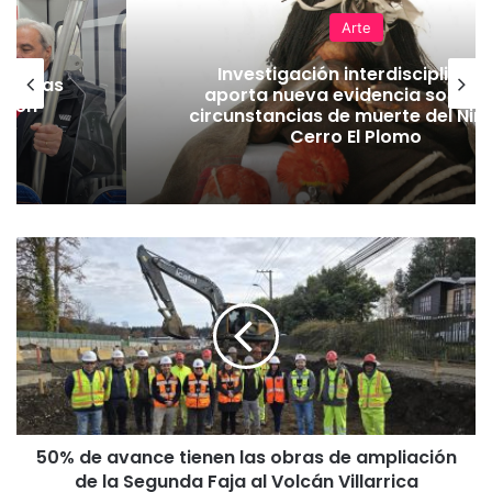
Arte
Investigación interdisciplinari
as vías
aporta nueva evidencia sobre l
Tren
circunstancias de muerte del Niñ
Cerro El Plomo
5
0
%
d
e
a
v
a
n
50% de avance tienen las obras de ampliación
c
de la Segunda Faja al Volcán Villarrica
e