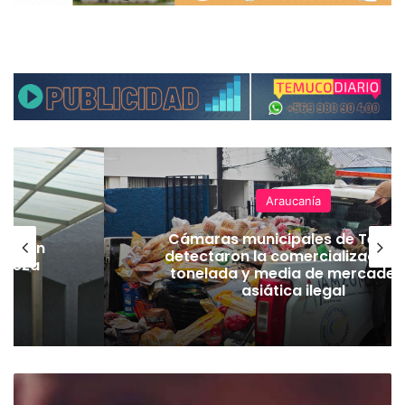
Araucanía
Cámaras municipales de Temu
lación
detectaron la comercialización
hueza
tonelada y media de mercader
pó
asiática ilegal
F
i