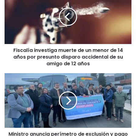
s
c
a
l
í
a
i
Fiscalía investiga muerte de un menor de 14
n
años por presunto disparo accidental de su
v
e
amigo de 12 años
s
t
M
i
i
g
n
a
i
m
s
u
t
e
r
r
o
t
a
e
Ministro anuncia perímetro de exclusión y pago
n