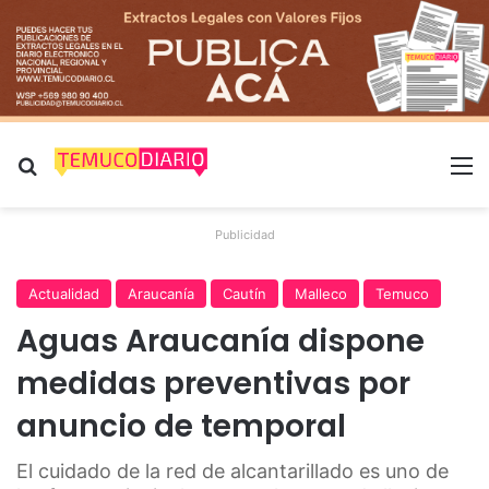
Buscar por
M
Publicidad
Actualidad
Araucanía
Cautín
Malleco
Temuco
Aguas Araucanía dispone
medidas preventivas por
anuncio de temporal
El cuidado de la red de alcantarillado es uno de