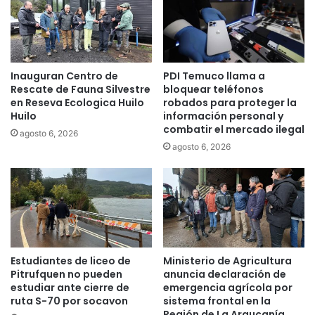
r
s
e
i
s
ó
u
n
n
y
Inauguran Centro de
PDI Temuco llama a
t
p
Rescate de Fauna Silvestre
bloquear teléfonos
o
a
en Reseva Ecologica Huilo
robados para proteger la
d
g
Huilo
información personal y
i
o
combatir el mercado ilegal
agosto 6, 2026
s
e
agosto 6, 2026
p
l
a
e
r
c
o
t
a
r
c
ó
c
n
i
i
Estudiantes de liceo de
Ministerio de Agricultura
d
c
Pitrufquen no pueden
anuncia declaración de
e
o
estudiar ante cierre de
emergencia agrícola por
n
e
ruta S-70 por socavon
sistema frontal en la
t
Región de La Araucanía
n