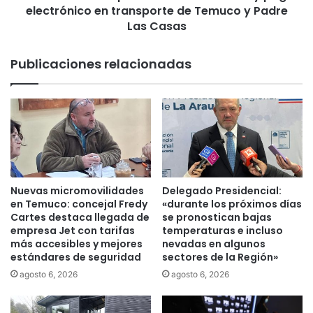
d
electrónico en transporte de Temuco y Padre
u
e
n
Las Casas
u
c
n
i
Publicaciones relacionadas
m
a
e
p
n
e
o
r
r
í
d
m
e
e
1
t
4
r
Nuevas micromovilidades
Delegado Presidencial:
a
o
en Temuco: concejal Fredy
«durante los próximos días
ñ
d
Cartes destaca llegada de
se pronostican bajas
o
e
empresa Jet con tarifas
temperaturas e incluso
s
más accesibles y mejores
nevadas en algunos
e
estándares de seguridad
sectores de la Región»
p
x
o
c
agosto 6, 2026
agosto 6, 2026
r
l
p
u