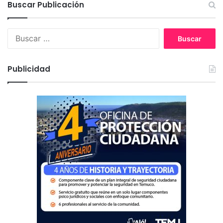
Buscar Publicación
B
u
s
c
Publicidad
a
r
: