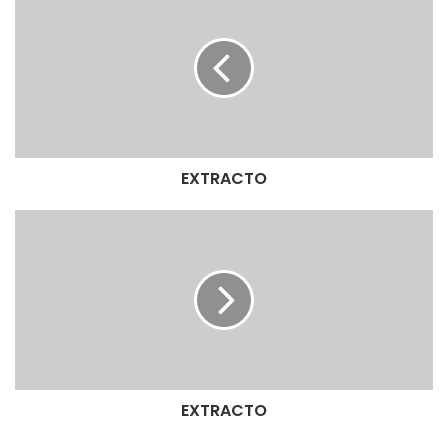
X
T
R
A
C
T
O
EXTRACTO
E
X
T
R
A
C
T
O
EXTRACTO