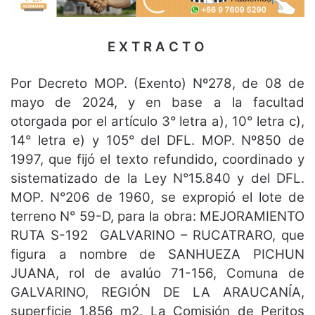
E X T R A C T O
Por Decreto MOP. (Exento) Nº278, de 08 de
mayo de 2024, y en base a la facultad
otorgada por el artículo 3° letra a), 10° letra c),
14° letra e) y 105° del DFL. MOP. Nº850 de
1997, que fijó el texto refundido, coordinado y
sistematizado de la Ley N°15.840 y del DFL.
MOP. N°206 de 1960, se expropió el lote de
terreno N° 59-D, para la obra: MEJORAMIENTO
RUTA S-192 GALVARINO – RUCATRARO, que
figura a nombre de SANHUEZA PICHUN
JUANA, rol de avalúo 71-156, Comuna de
GALVARINO, REGIÓN DE LA ARAUCANÍA,
superficie 1.856 m2. La Comisión de Peritos