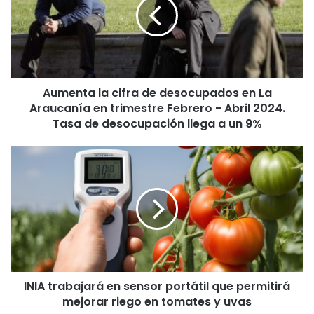
e
n
t
a
l
a
Aumenta la cifra de desocupados en La
c
Araucanía en trimestre Febrero - Abril 2024.
i
f
Tasa de desocupación llega a un 9%
r
a
I
d
N
e
I
d
A
e
t
s
r
o
a
c
b
u
a
p
INIA trabajará en sensor portátil que permitirá
j
a
mejorar riego en tomates y uvas
a
d