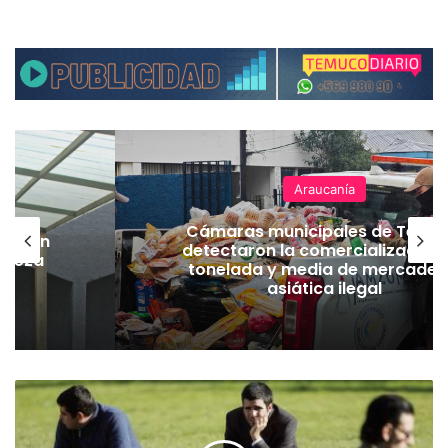
Araucanía
Cámaras municipales de Temu
lación
detectaron la comercialización
hueza
tonelada y media de mercader
pó
asiática ilegal
A
u
m