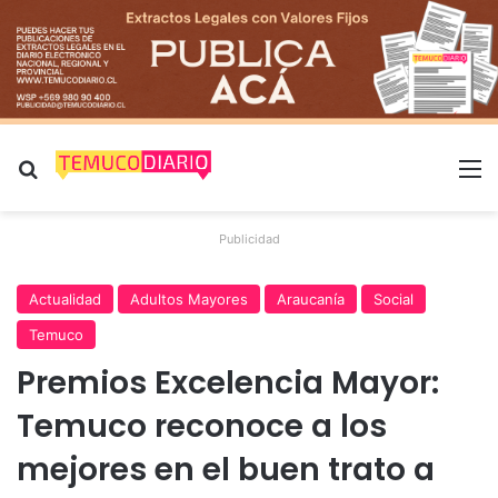
Buscar por
M
Publicidad
Actualidad
Adultos Mayores
Araucanía
Social
Temuco
Premios Excelencia Mayor:
Temuco reconoce a los
mejores en el buen trato a