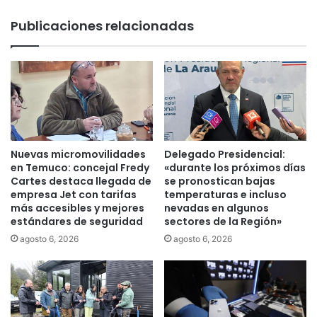
r
o
á
Publicaciones relacionadas
s
e
e
n
n
s
L
e
a
n
A
s
r
o
a
r
u
p
Nuevas micromovilidades
Delegado Presidencial:
c
o
en Temuco: concejal Fredy
«durante los próximos días
a
r
Cartes destaca llegada de
se pronostican bajas
n
empresa Jet con tarifas
temperaturas e incluso
t
í
más accesibles y mejores
nevadas en algunos
á
estándares de seguridad
sectores de la Región»
a
t
e
i
agosto 6, 2026
agosto 6, 2026
n
l
t
q
r
u
i
e
m
p