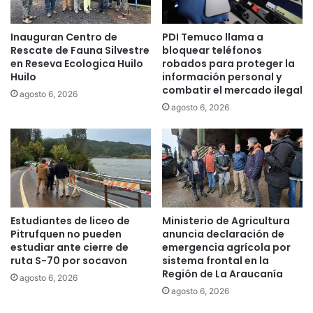
e
e
s
r
Inauguran Centro de
PDI Temuco llama a
t
m
Rescate de Fauna Silvestre
bloquear teléfonos
r
i
en Reseva Ecologica Huilo
robados para proteger la
e
t
Huilo
información personal y
F
i
combatir el mercado ilegal
agosto 6, 2026
e
r
agosto 6, 2026
b
á
r
m
e
e
r
j
o
o
-
r
A
a
b
r
Estudiantes de liceo de
Ministerio de Agricultura
r
r
Pitrufquen no pueden
anuncia declaración de
i
i
estudiar ante cierre de
emergencia agrícola por
l
ruta S-70 por socavon
sistema frontal en la
e
2
Región de La Araucanía
g
agosto 6, 2026
0
o
agosto 6, 2026
2
e