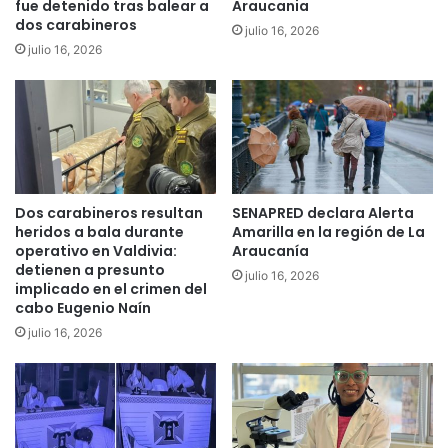
i
fue detenido tras balear a
Araucania
0
dos carabineros
t
h
julio 16, 2026
i
e
julio 16, 2026
r
c
á
t
m
á
e
r
j
e
o
a
r
s
Dos carabineros resultan
SENAPRED declara Alerta
a
d
heridos a bala durante
Amarilla en la región de La
r
e
operativo en Valdivia:
Araucanía
r
t
detienen a presunto
julio 16, 2026
i
i
implicado en el crimen del
e
e
cabo Eugenio Naín
g
r
julio 16, 2026
o
r
e
a
n
p
t
a
o
r
m
a