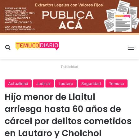
Buscar por
M
Publicidad
Actualidad
Judicial
Lautaro
Seguridad
Temuco
Hijo menor de Llaitul
arriesga hasta 60 años de
cárcel por delitos cometidos
en Lautaro y Cholchol