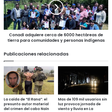
s
a
e
d
n
i
s
a
o
d
r
q
p
Conadi adquiere cerca de 6000 hectáreas de
u
o
tierra para comunidades y personas indígenas
i
r
e
t
r
Publicaciones relacionadas
á
e
t
c
i
e
l
r
q
c
u
a
e
d
p
e
e
6
La caída de “El Rana”: el
Mas de 109 mil usuarios sin
r
0
presunto autor material
luz provoca jornada de
m
0
del crimen del cabo Naín
viento y lluvia en La