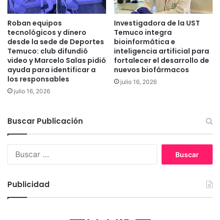
a
c
t
o
Roban equipos
Investigadora de la UST
e
m
tecnológicos y dinero
Temuco integra
s
u
desde la sede de Deportes
bioinformática e
y
Temuco: club difundió
inteligencia artificial para
n
video y Marcelo Salas pidió
fortalecer el desarrollo de
u
i
ayuda para identificar a
nuevos biofármacos
v
d
los responsables
a
a
julio 16, 2026
s
julio 16, 2026
d
e
s
Buscar Publicación
y
p
e
B
r
u
s
s
o
c
Publicidad
n
a
a
r
s
:
i