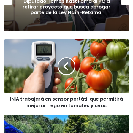
Diputado Tomás Kast llama al PC a
retirar proyecto que busca derogar
parte de la Ley Naín-Retamal
I
N
I
A
t
r
a
b
a
INIA trabajará en sensor portátil que permitirá
j
mejorar riego en tomates y uvas
a
r
á
C
e
o
n
n