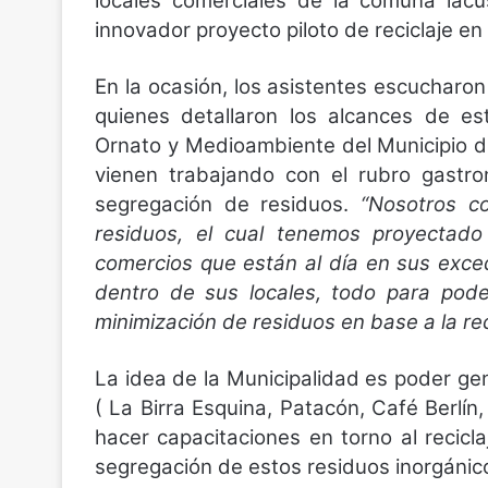
locales comerciales de la comuna lacu
innovador proyecto piloto de reciclaje en
En la ocasión, los asistentes escucharo
quienes detallaron los alcances de es
Ornato y Medioambiente del Municipio 
vienen trabajando con el rubro gastr
segregación de residuos.
“Nosotros c
residuos, el cual tenemos proyectad
comercios que están al día en sus exce
dentro de sus locales, todo para pod
minimización de residuos en base a la rec
La idea de la Municipalidad es poder ge
( La Birra Esquina, Patacón, Café Berlín
hacer capacitaciones en torno al recicl
segregación de estos residuos inorgánicos