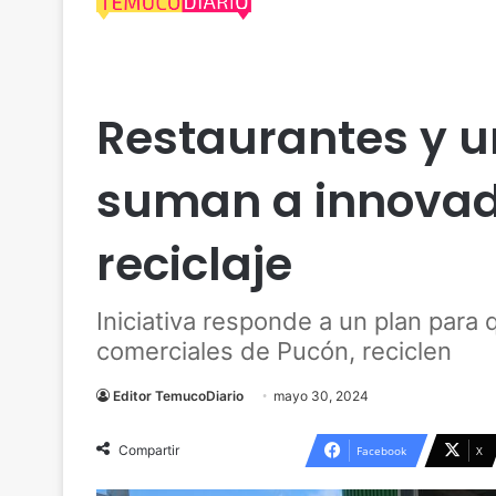
Actualidad
Araucanía
Pucón
Restaurantes y u
suman a innova
reciclaje
Iniciativa responde a un plan para 
comerciales de Pucón, reciclen
Editor TemucoDiario
mayo 30, 2024
Compartir
Facebook
X