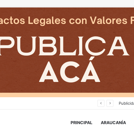
Cámaras municipales de Temuco detectaron la comercialización de tonelada y media de mercadería asiática ilegal
Publicid
PRINCIPAL
ARAUCANÍA