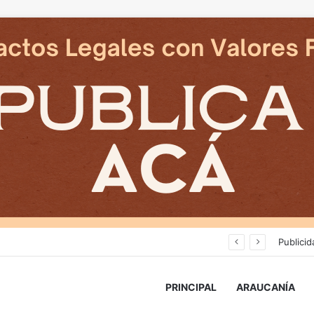
stra la PAES de Invierno en La Araucania
Publicid
PRINCIPAL
ARAUCANÍA