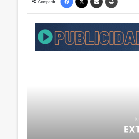
Compartir
ju
e
EX