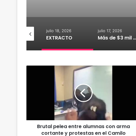
io 18, 2026
julio 18, 2026
julio 17, 2026
CGE y FRONTEL avanzan en reposicion de energia en La Araucania
EXTRACTO
Más de $3 mil millones fortalecerán infraestructura de alcantarillado en l
B
r
u
t
a
l
p
e
l
Brutal pelea entre alumnas con arma
e
cortante y protestas en el Camilo
a