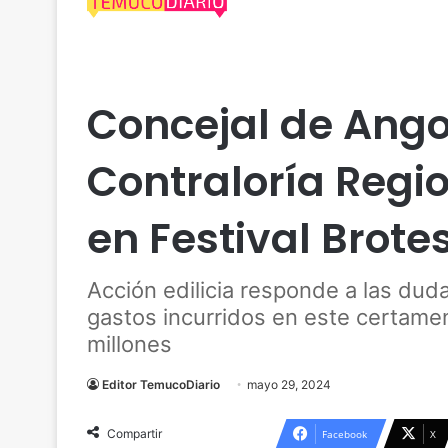
Actualidad
Angol
Cultura
Concejal de Angol
Contraloría Regi
en Festival Brote
Acción edilicia responde a las duda
gastos incurridos en este certame
millones
Editor TemucoDiario
mayo 29, 2024
Compartir
Facebook
X