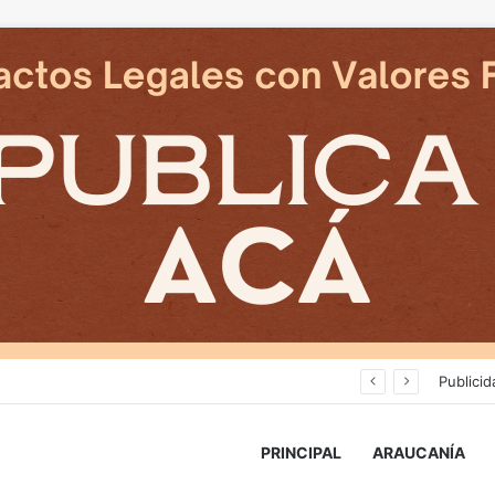
Deportes Temuco termina relación contractual con Arturo Sanhueza tras derrota ante Copiapó
Publicid
PRINCIPAL
ARAUCANÍA