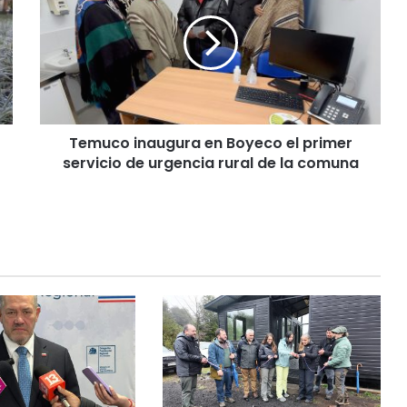
m
u
c
o
i
n
a
Temuco inaugura en Boyeco el primer
u
servicio de urgencia rural de la comuna
g
u
r
a
e
n
B
o
y
e
c
o
e