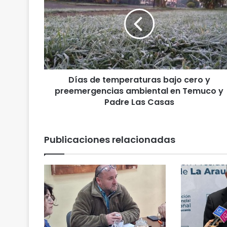
a
s
d
e
t
e
m
Días de temperaturas bajo cero y
p
preemergencias ambiental en Temuco y
e
r
Padre Las Casas
a
t
u
Publicaciones relacionadas
r
a
s
b
a
j
o
c