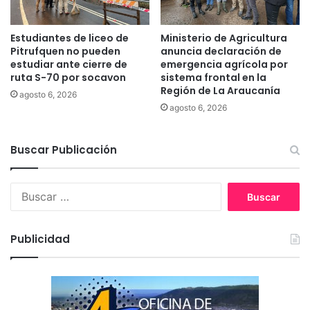
n
u
c
g
o
í
Estudiantes de liceo de
Ministerio de Agricultura
n
a
Pitrufquen no pueden
anuncia declaración de
t
s
estudiar ante cierre de
emergencia agrícola por
r
ruta S-70 por socavon
sistema frontal en la
e
o
Región de La Araucanía
l
agosto 6, 2026
l
a
agosto 6, 2026
e
ñ
s
o
a
Buscar Publicación
2
b
0
u
2
B
s
3
u
e
s
s
c
u
Publicidad
a
r
r
b
:
a
n
o