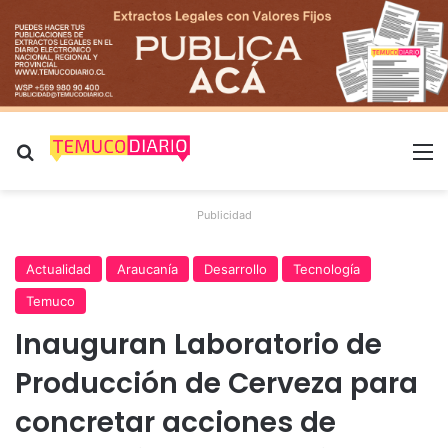
Buscar por
M
Publicidad
Actualidad
Araucanía
Desarrollo
Tecnología
Temuco
Inauguran Laboratorio de
Producción de Cerveza para
concretar acciones de