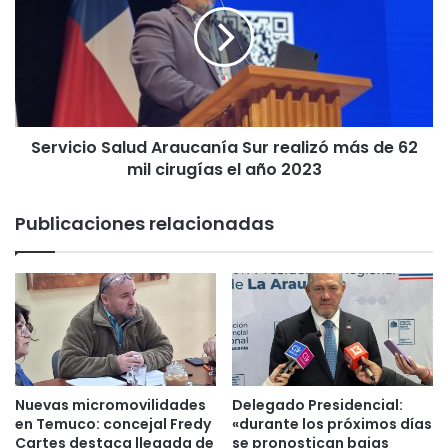
a
v
l
i
i
c
z
i
a
o
d
S
o
Servicio Salud Araucanía Sur realizó más de 62
a
r
mil cirugías el año 2023
l
e
u
s
d
Publicaciones relacionadas
d
A
e
r
l
a
a
u
S
c
e
a
r
n
e
í
m
a
Nuevas micromovilidades
Delegado Presidencial:
i
S
en Temuco: concejal Fredy
«durante los próximos días
d
u
Cartes destaca llegada de
se pronostican bajas