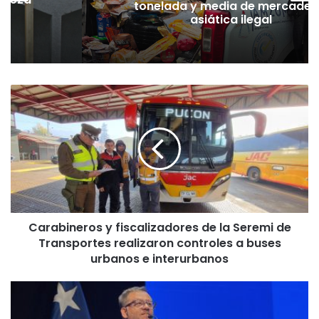
tonelada y media de mercader
pó
asiática ilegal
C
a
r
a
b
i
n
e
r
Carabineros y fiscalizadores de la Seremi de
o
Transportes realizaron controles a buses
s
y
urbanos e interurbanos
f
i
S
s
e
c
r