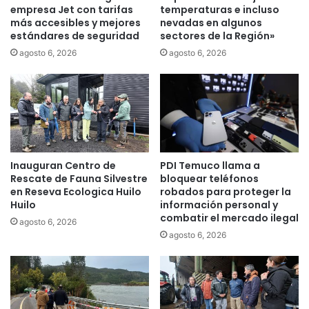
e
empresa Jet con tarifas
temperaturas e incluso
r
T
más accesibles y mejores
nevadas en algunos
r
estándares de seguridad
sectores de la Región»
r
e
a
a
agosto 6, 2026
agosto 6, 2026
n
l
s
i
p
z
o
ó
r
m
t
á
e
s
Inauguran Centro de
PDI Temuco llama a
s
d
Rescate de Fauna Silvestre
bloquear teléfonos
r
e
en Reseva Ecologica Huilo
robados para proteger la
e
6
Huilo
información personal y
a
2
combatir el mercado ilegal
agosto 6, 2026
l
m
agosto 6, 2026
i
i
z
l
a
c
r
i
o
r