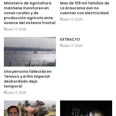
t
s
Ministerio de Agricultura
Mas de 109 mil familias de
a
u
mantiene monitoreo en
La Araucania aun no
l
p
zonas rurales y de
cuentan con electricidad.
d
producción agrícola ante
r
julio 17, 2026
e
avance del sistema frontal
i
T
m
julio 17, 2026
e
e
m
EXTRACTO
r
u
a
julio 17, 2026
c
R
o
u
d
t
e
a
Una persona fallecida en
s
P
Temuco y el Rio Imperial
t
a
desbordado deja
a
t
temporal
c
r
julio 17, 2026
a
i
a
m
v
o
a
n
n
i