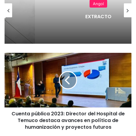
Angol
en
 La
EXTRACTO
C
u
e
n
t
a
p
ú
b
Cuenta pública 2023: Director del Hospital de
l
Temuco destaca avances en política de
i
c
humanización y proyectos futuros
a