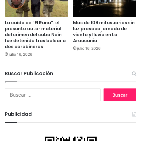
c
a
e
l
s
d
La caída de “El Rana”: el
Mas de 109 mil usuarios sin
e
e
presunto autor material
luz provoca jornada de
n
l
del crimen del cabo Naín
viento y lluvia en La
p
a
fue detenido tras balear a
Araucania
o
M
dos carabineros
julio 16, 2026
l
e
julio 16, 2026
í
m
t
o
i
r
Buscar Publicación
c
i
a
a
d
B
e
u
h
s
u
c
Publicidad
m
a
a
r
n
:
i