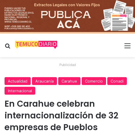
Buscar por
M
Publicidad
Actualidad
Araucanía
Carahue
Comercio
Conadi
Internacional
En Carahue celebran
internacionalización de 32
empresas de Pueblos