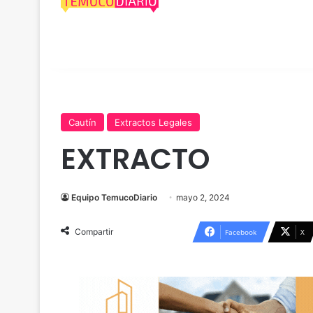
Cautín
Extractos Legales
EXTRACTO
Equipo TemucoDiario
mayo 2, 2024
Compartir
Facebook
X