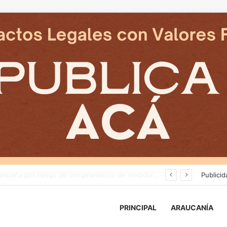
Deportes Temuco termina relación contractual con Arturo Sanhueza tras derrota ante Copiapó
Publicid
PRINCIPAL
ARAUCANÍA