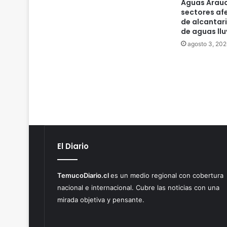
Aguas Arauc
sectores af
de alcantari
de aguas llu
agosto 3, 202
El Diario
TemucoDiario.cl
es un medio regional con cobertura
nacional e internacional. Cubre las noticias con una
mirada objetiva y pensante.