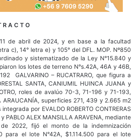
T R A C T O
1 de abril de 2024, y en base a la facultad
letra c), 14° letra e) y 105° del DFL. MOP. Nº850
oordinado y sistematizado de la Ley N°15.840 y
iaron los lotes de terreno N°s.42A, 46A y 46B,
-192 GALVARINO – RUCATRARO, que figura a
ORESTAL SANTA, CANIUMIL HUINCA JUANA y
O, roles de avalúo 70-3, 71-196 y 71-193,
RAUCANÍA, superficies 271, 439 y 2.665 m2
tos integrada por EVALDO ROBERTO CONTRERAS
 y PABLO ALEX MANSILLA ARAVENA, mediante
de 2022, fijó el monto de la indemnización
0 para el lote N°42A, $1.114.500 para el lote