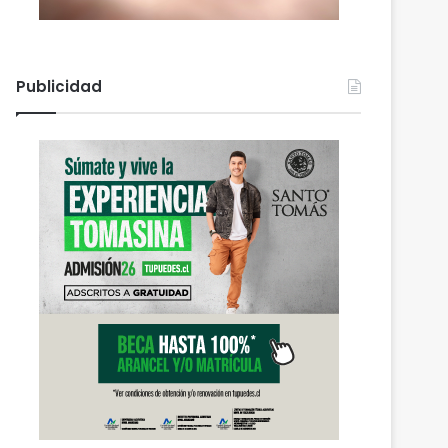
Publicidad
Actualidad
agosto 6, 2026
PDI Temuco llama a bloq
robados para proteger l
personal y combatir el m