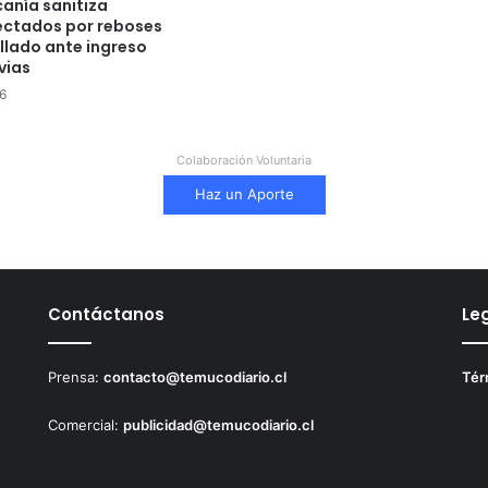
anía sanitiza
ectados por reboses
llado ante ingreso
vias
6
Colaboración Voluntaria
Haz un Aporte
Contáctanos
Le
Prensa:
contacto@temucodiario.cl
Tér
Comercial:
publicidad@temucodiario.cl