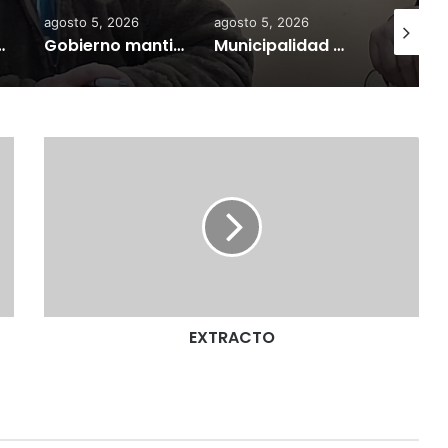
agosto 5, 2026
agosto 5, 2026
agosto 7,
a información personal y combatir el mercado ilegal
Gobierno mantiene despliegue regional y refuerza la ayuda en las comunas afectadas por el sistema frontal
Municipalidad de Temuco y Ejército de Chile entregan 130 fardos de alimento animal donados por Sofo para damnificados de sectores rurales
E
X
T
R
A
C
T
O
EXTRACTO