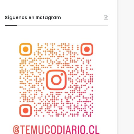
 2026
agosto 6, 2026
agosto 6, 2026
Heladas: reactivan campaña por riesgo de congelamiento de medidores de agua
Nuevas micromovilidades en Temuco: concejal Fredy Cartes destaca llegada de empresa Jet con tarifas más accesibles y mejores estándares de seguridad
PDI Temuco llama a bloquear teléfonos robados para proteger la información personal y combatir el mercado ilegal
Síguenos en Instagram