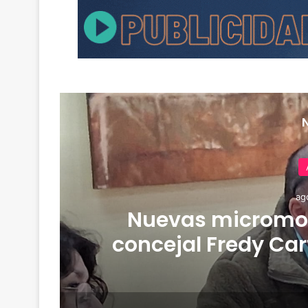
ag
de
Nuevas micromov
concejal Fredy Car
empresa Jet con ta
mejores están