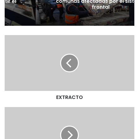
atir el
comunas afectadas por el sist
frontal
E
X
T
R
A
C
T
O
EXTRACTO
E
X
T
R
A