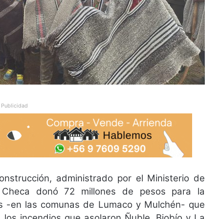
Publicidad
nstrucción, administrado por el Ministerio de
 Checa donó 72 millones de pesos para la
as -en las comunas de Lumaco y Mulchén- que
 los incendios que asolaron Ñuble, Biobío y La