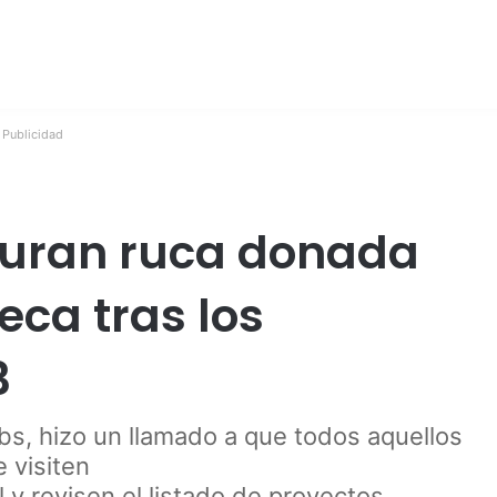
Publicidad
uran ruca donada
eca tras los
3
bs, hizo un llamado a que todos aquellos
 visiten
 y revisen el listado de proyectos