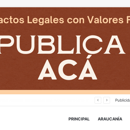
Cámaras municipales de Temuco detectaron la comercialización de tonelada y media de mercadería asiática ilegal
Publicid
PRINCIPAL
ARAUCANÍA