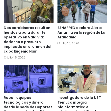
g
i
a
o
b
B
i
í
n
o
Dos carabineros resultan
SENAPRED declara Alerta
e
,
heridos a bala durante
Amarilla en la región de La
t
A
operativo en Valdivia:
Araucanía
e
r
detienen a presunto
d
julio 16, 2026
a
implicado en el crimen del
e
u
cabo Eugenio Naín
g
c
julio 16, 2026
o
a
b
n
e
í
r
a
n
y
a
L
d
o
o
s
Roban equipos
Investigadora de la UST
r
R
tecnológicos y dinero
Temuco integra
r
í
desde la sede de Deportes
bioinformática e
e