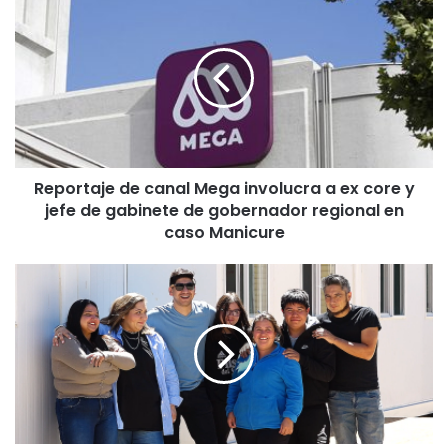
e
p
o
r
t
a
j
e
Reportaje de canal Mega involucra a ex core y
d
jefe de gabinete de gobernador regional en
e
c
caso Manicure
a
n
L
a
a
l
s
M
C
e
á
g
m
a
a
i
r
n
a