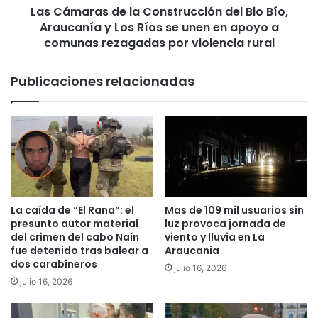
v
Las Cámaras de la Construcción del Bio Bío,
s
o
Araucanía y Los Ríos se unen en apoyo a
d
l
e
comunas rezagadas por violencia rural
u
l
c
a
Publicaciones relacionadas
r
C
a
o
a
n
e
s
x
t
c
r
o
u
r
c
e
c
La caída de “El Rana”: el
Mas de 109 mil usuarios sin
y
i
presunto autor material
luz provoca jornada de
j
ó
del crimen del cabo Naín
viento y lluvia en La
e
n
fue detenido tras balear a
Araucania
f
dos carabineros
d
julio 16, 2026
e
e
julio 16, 2026
d
l
e
B