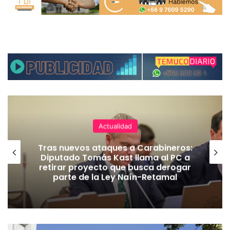
Actualidad
Tras nuevos ataques a Carabineros:
Diputado Tomás Kast llama al PC a
retirar proyecto que busca derogar
parte de la Ley Naín-Retamal
R