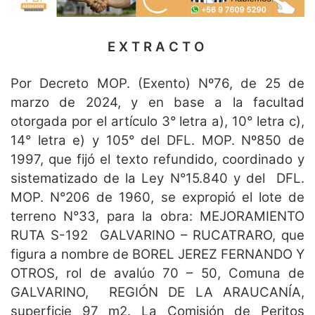
E X T R A C T O
Por Decreto MOP. (Exento) Nº76, de 25 de
marzo de 2024, y en base a la facultad
otorgada por el artículo 3° letra a), 10° letra c),
14° letra e) y 105° del DFL. MOP. Nº850 de
1997, que fijó el texto refundido, coordinado y
sistematizado de la Ley N°15.840 y del DFL.
MOP. N°206 de 1960, se expropió el lote de
terreno N°33, para la obra: MEJORAMIENTO
RUTA S-192 GALVARINO – RUCATRARO, que
figura a nombre de BOREL JEREZ FERNANDO Y
OTROS, rol de avalúo 70 – 50, Comuna de
GALVARINO, REGIÓN DE LA ARAUCANÍA,
superficie 97 m2. La Comisión de Peritos