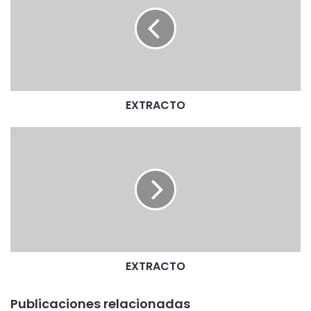
T
R
A
C
T
O
EXTRACTO
E
X
T
R
A
C
T
O
EXTRACTO
Publicaciones relacionadas