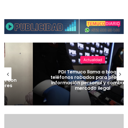
Actualidad
 en
PDI Temuco llama a bloquear
rtes
teléfonos robados para proteger
Jet con
información personal y combatir
jores
mercado ilegal
ad
E
X