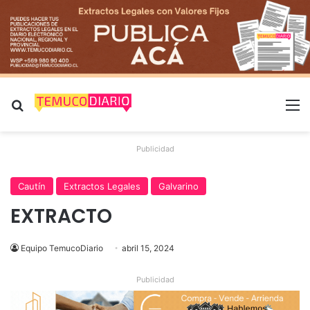
Buscar por
M
Publicidad
Cautín
Extractos Legales
Galvarino
EXTRACTO
Equipo TemucoDiario
abril 15, 2024
Publicidad