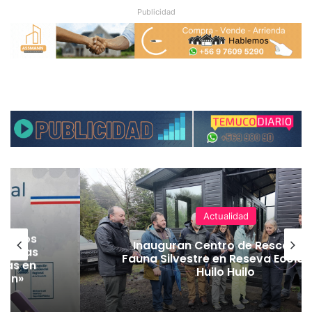
Publicidad
Actualidad
nte los
Inauguran Centro de Rescate 
n bajas
Fauna Silvestre en Reseva Ecolog
das en
Huilo Huilo
ión»