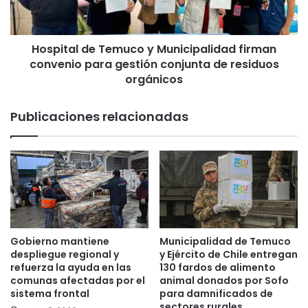
d
a
u
l
c
d
i
Hospital de Temuco y Municipalidad firman
e
r
convenio para gestión conjunta de residuos
T
e
e
orgánicos
l
m
I
u
Publicaciones relacionadas
m
c
p
o
u
y
e
M
s
u
t
n
o
i
E
c
s
i
Gobierno mantiene
Municipalidad de Temuco
p
p
despliegue regional y
y Ejército de Chile entregan
e
a
refuerza la ayuda en las
130 fardos de alimento
c
l
comunas afectadas por el
animal donados por Sofo
í
sistema frontal
para damnificados de
i
sectores rurales
f
d