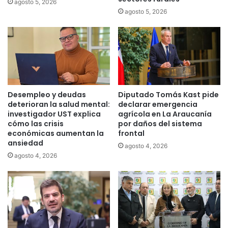
agosto 5, 2026
i
a
agosto 5, 2026
c
d
o
f
a
i
l
r
o
m
s
a
C
n
Desempleo y deudas
Diputado Tomás Kast pide
o
c
deterioran la salud mental:
declarar emergencia
m
o
investigador UST explica
agrícola en La Araucanía
b
n
cómo las crisis
por daños del sistema
u
v
económicas aumentan la
frontal
s
e
ansiedad
agosto 4, 2026
t
n
agosto 4, 2026
i
i
b
o
l
p
e
a
s
r
l
a
u
g