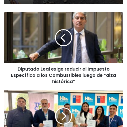
D
i
p
u
t
a
d
o
L
Diputado Leal exige reducir el Impuesto
e
Específico a los Combustibles luego de “alza
a
l
histórica”
e
x
H
i
o
g
s
e
p
r
i
e
t