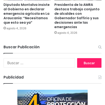
e
e
Diputado Montalva insiste
Presidenta de la AMRA
g
s
al Gobierno en declarar
destaca trabajo conjunto
o
t
emergencia agrícola en La
de alcaldes con
d
Araucanía: “Necesitamos
Gobernador Saffirio y sus
i
que esto sea ya”
decisiones ante las
e
ó
emergencias
“
n
agosto 4, 2026
a
c
agosto 4, 2026
l
o
z
n
Buscar Publicación
a
j
h
u
i
n
B
s
t
u
t
a
s
ó
d
c
r
Publicidad
e
a
i
r
r
c
e
:
a
s
”
i
d