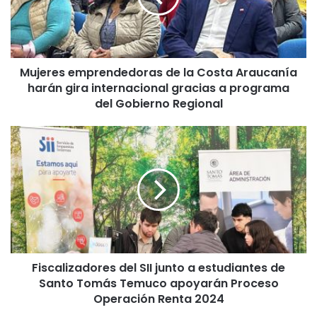
e
s
e
m
Mujeres emprendedoras de la Costa Araucanía
p
harán gira internacional gracias a programa
r
e
del Gobierno Regional
n
d
F
e
i
d
s
o
c
r
a
a
l
s
i
d
z
e
a
l
Fiscalizadores del SII junto a estudiantes de
d
a
Santo Tomás Temuco apoyarán Proceso
o
C
r
Operación Renta 2024
o
e