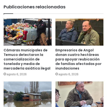
s
s
Publicaciones relacionadas
t
d
a
e
A
l
r
S
a
I
u
I
c
j
a
u
n
n
Cámaras municipales de
Empresarios de Angol
í
t
Temuco detectaron la
donan cuatro hectáreas
a
o
comercialización de
para apoyar reubicación
h
a
tonelada y media de
de familias afectadas por
a
mercadería asiática ilegal
inundaciones
e
r
s
agosto 6, 2026
agosto 6, 2026
á
t
n
u
g
d
i
i
r
a
a
n