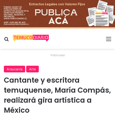
Buscar por
M
Publicidad
Araucanía
Arte
Cantante y escritora
temuquense, María Compás,
realizará gira artística a
México