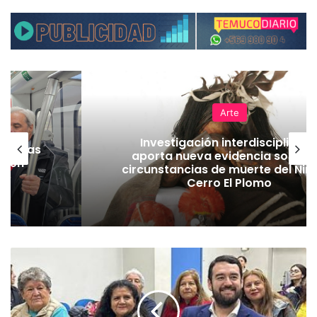
Arte
Investigación interdisciplinari
as vías
aporta nueva evidencia sobre l
Tren
circunstancias de muerte del Niñ
Cerro El Plomo
M
u
j
e
r