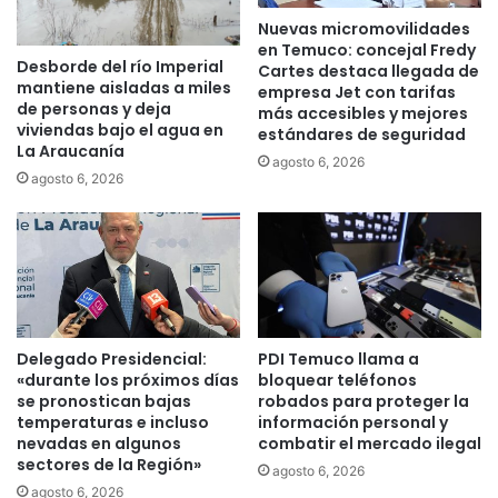
i
t
Nuevas micromovilidades
n
e
en Temuco: concejal Fredy
t
s
Desborde del río Imperial
Cartes destaca llegada de
e
d
mantiene aisladas a miles
empresa Jet con tarifas
r
e
de personas y deja
más accesibles y mejores
n
S
viviendas bajo el agua en
estándares de seguridad
a
a
La Araucanía
agosto 6, 2026
c
n
agosto 6, 2026
i
t
o
o
n
T
a
o
l
m
g
á
r
s
a
T
Delegado Presidencial:
PDI Temuco llama a
c
«durante los próximos días
bloquear teléfonos
e
se pronostican bajas
robados para proteger la
i
m
temperaturas e incluso
información personal y
a
u
nevadas en algunos
combatir el mercado ilegal
s
c
sectores de la Región»
a
agosto 6, 2026
o
agosto 6, 2026
p
a