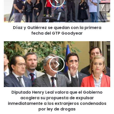
y
G
u
t
i
Díaz y Gutiérrez se quedan con la primera
é
fecha del GTP Goodyear
r
r
e
D
z
i
s
p
e
u
q
t
u
a
e
d
d
o
a
H
n
Diputado Henry Leal valora que el Gobierno
e
c
acogiera su propuesta de expulsar
n
o
r
inmediatamente a los extranjeros condenados
n
y
por ley de drogas
l
L