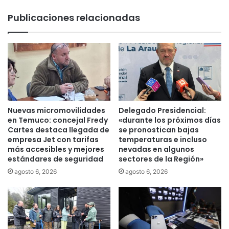
a
e
Publicaciones relacionadas
p
a
r
l
i
v
m
a
e
l
r
o
a
r
f
a
e
q
Nuevas micromovilidades
Delegado Presidencial:
c
u
en Temuco: concejal Fredy
«durante los próximos días
h
e
Cartes destaca llegada de
se pronostican bajas
a
e
empresa Jet con tarifas
temperaturas e incluso
d
más accesibles y mejores
nevadas en algunos
l
estándares de seguridad
sectores de la Región»
e
G
l
o
agosto 6, 2026
agosto 6, 2026
G
b
T
i
P
e
G
r
o
n