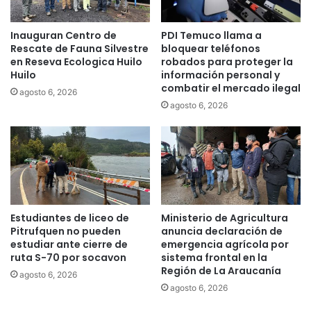
o
o
d
a
Inauguran Centro de
PDI Temuco llama a
y
c
Rescate de Fauna Silvestre
bloquear teléfonos
e
o
en Reseva Ecologica Huilo
robados para proteger la
a
g
Huilo
información personal y
r
i
combatir el mercado ilegal
agosto 6, 2026
e
agosto 6, 2026
r
a
s
u
p
r
o
p
Estudiantes de liceo de
Ministerio de Agricultura
u
Pitrufquen no pueden
anuncia declaración de
e
estudiar ante cierre de
emergencia agrícola por
s
ruta S-70 por socavon
sistema frontal en la
Región de La Araucanía
t
agosto 6, 2026
a
agosto 6, 2026
d