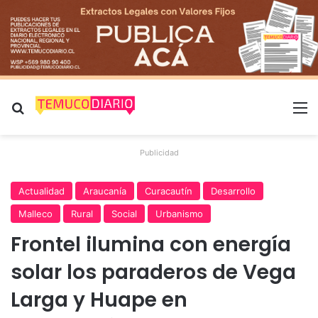
Buscar por
M
Publicidad
Actualidad
Araucanía
Curacautín
Desarrollo
Malleco
Rural
Social
Urbanismo
Frontel ilumina con energía
solar los paraderos de Vega
Larga y Huape en