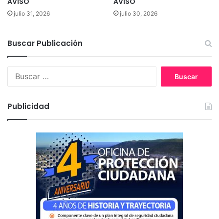
AVISO
AVISO
julio 31, 2026
julio 30, 2026
Buscar Publicación
B
u
s
c
Publicidad
a
r
: