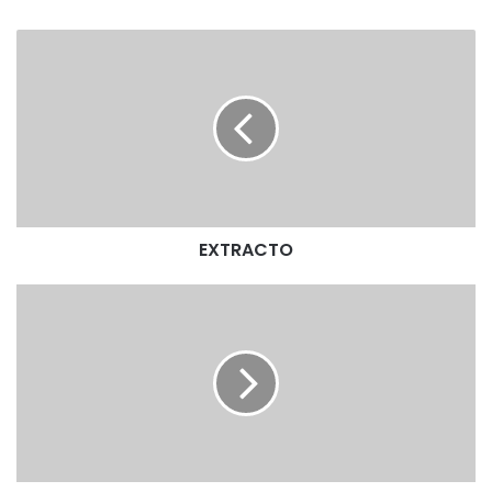
E
X
T
R
A
C
T
O
EXTRACTO
E
X
T
R
A
C
T
O