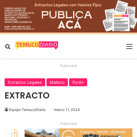
Buscar por
M
Publicidad
Extractos Legales
Malleco
Purén
EXTRACTO
Equipo TemucoDiario
marzo 11, 2024
Publicidad