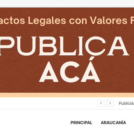
Tras nuevos ataques a Carabineros: Diputado Tomás Kast llama al PC a retirar proyecto que busca derogar parte de la Ley Naín-Retamal
Publicid
PRINCIPAL
ARAUCANÍA