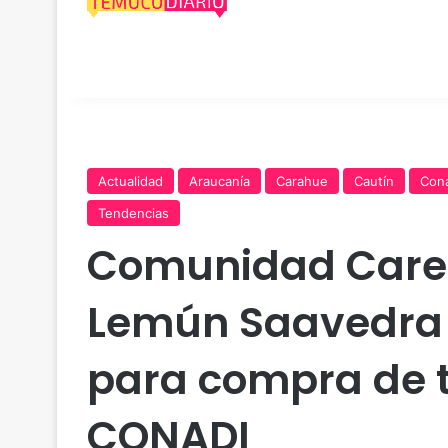
Actualidad
Araucanía
Carahue
Cautín
Con
Tendencias
Comunidad Careh
Lemún Saavedra 
para compra de t
CONADI