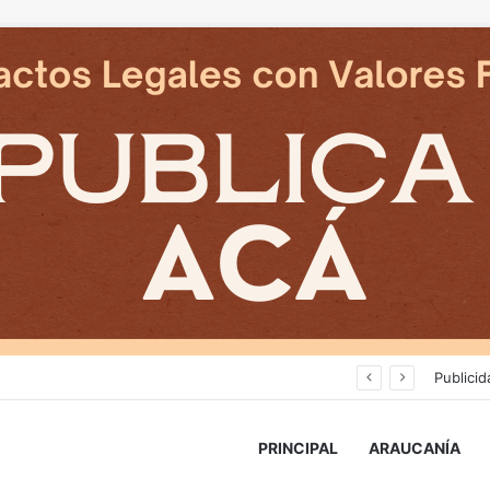
Avanza construcción de nuevas vías del proyecto de extensión Tren Temuco-Gorbea
Publicid
PRINCIPAL
ARAUCANÍA