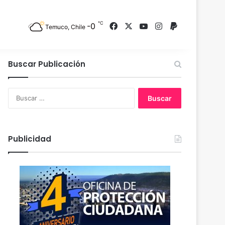
℃
-0
Facebook
X
YouTube
Instagram
PayPal
Temuco, Chile
Buscar Publicación
B
u
s
c
a
Publicidad
r
: