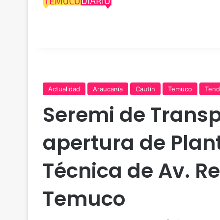
Actualidad
Araucanía
Cautín
Temuco
Tend
Seremi de Transp
apertura de Plan
Técnica de Av. R
Temuco