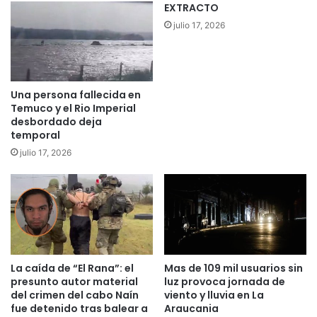
EXTRACTO
v
g
julio 17, 2026
e
e
r
b
s
p
i
o
d
r
Una persona fallecida en
a
n
Temuco y el Rio Imperial
d
u
desbordado deja
e
e
temporal
s
v
julio 17, 2026
r
o
e
a
g
t
i
a
s
q
t
u
r
e
a
La caída de “El Rana”: el
Mas de 109 mil usuarios sin
e
presunto autor material
luz provoca jornada de
L
n
del crimen del cabo Naín
viento y lluvia en La
a
r
fue detenido tras balear a
Araucania
A
u