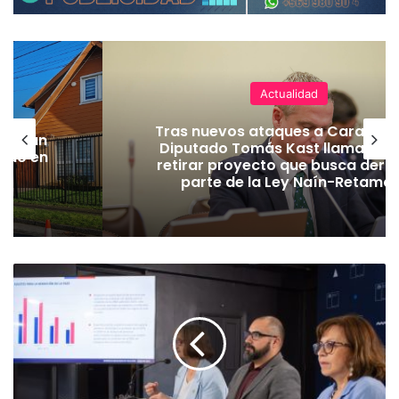
Actualidad
Tras nuevos ataques a Carabiner
lecerán
Diputado Tomás Kast llama al P
lado en
retirar proyecto que busca dero
parte de la Ley Naín-Retamal
M
á
s
d
e
8
m