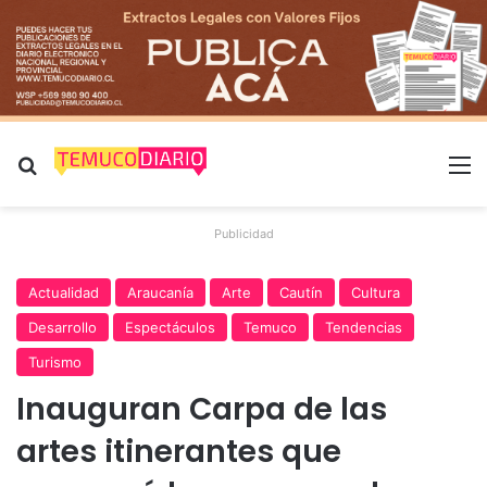
Buscar por
M
Publicidad
Actualidad
Araucanía
Arte
Cautín
Cultura
Desarrollo
Espectáculos
Temuco
Tendencias
Turismo
Inauguran Carpa de las
artes itinerantes que