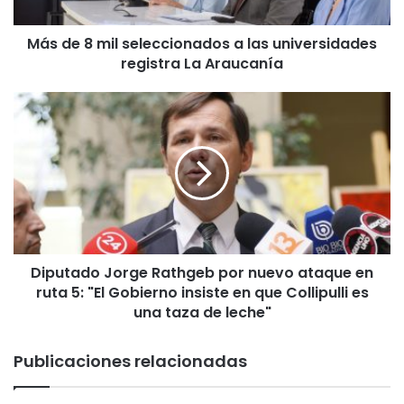
i
l
Más de 8 mil seleccionados a las universidades
s
registra La Araucanía
e
l
e
D
c
i
c
p
i
u
o
t
n
a
a
d
d
o
o
J
s
Diputado Jorge Rathgeb por nuevo ataque en
o
a
ruta 5: "El Gobierno insiste en que Collipulli es
r
l
g
una taza de leche"
a
e
s
R
Publicaciones relacionadas
u
a
n
t
i
h