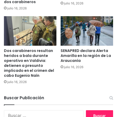
dos carabineros
r
julio 16, 2026
t
julio 16, 2026
a
a
u
5
c
:
a
"
n
E
í
l
a
G
o
Dos carabineros resultan
SENAPRED declara Alerta
b
heridos a bala durante
Amarilla en la región de La
i
operativo en Valdivia:
Araucanía
e
detienen a presunto
julio 16, 2026
r
implicado en el crimen del
n
cabo Eugenio Naín
o
julio 16, 2026
i
n
s
Buscar Publicación
i
s
B
t